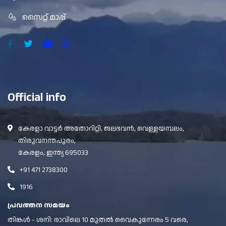
സൈറ്റ് മാപ്പ്
Official info
കേരളാ വാട്ടർ അതോറിറ്റി, ജലഭവൻ, വെള്ളയമ്പലം,
തിരുവനന്തപുരം,
കേരളം, ഇന്ത്യ 695033
+91 471 2738300
1916
പ്രവത്തന സമയം
തിങ്കൾ - ശനി: രാവിലെ 10 മുതൽ വൈകുന്നേരം 5 വരെ,