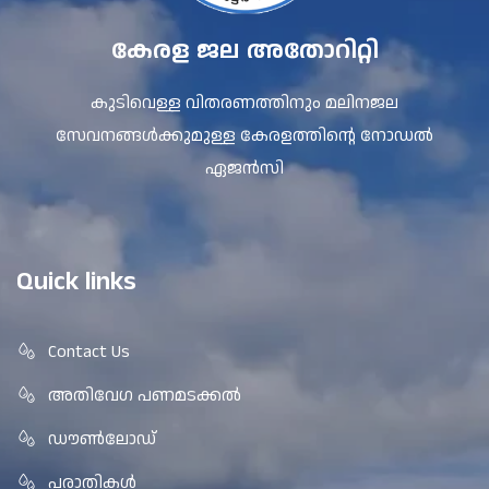
കേരള ജല അതോറിറ്റി
കുടിവെള്ള വിതരണത്തിനും മലിനജല
സേവനങ്ങൾക്കുമുള്ള കേരളത്തിന്റെ നോഡൽ
ഏജൻസി
Quick links
Contact Us
അതിവേഗ പണമടക്കൽ
ഡൗൺലോഡ്
പരാതികൾ