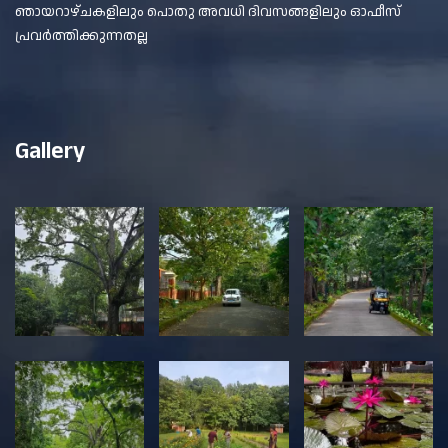
ഞായറാഴ്ചകളിലും പൊതു അവധി ദിവസങ്ങളിലും ഓഫീസ്
പ്രവർത്തിക്കുന്നതല്ല
Gallery