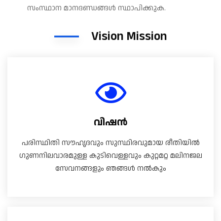
സംസ്ഥാന മാനദണ്ഡങ്ങൾ സ്ഥാപിക്കുക.
Vision Mission
വിഷൻ
പരിസ്ഥിതി സൗഹൃദവും സുസ്ഥിരവുമായ രീതിയിൽ
ഗുണനിലവാരമുള്ള കുടിവെള്ളവും കുറ്റമറ്റ മലിനജല
സേവനങ്ങളും ഞങ്ങൾ നൽകും