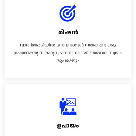
മിഷൻ
വാതിൽപ്പടിയിൽ സേവനങ്ങൾ നൽകുന്ന ഒരു
ഉപഭോക്തൃ സൗഹൃദ പ്രസ്ഥാനമായി ഞങ്ങൾ സ്വയം
രുപപ്പെടും
ഉപായം