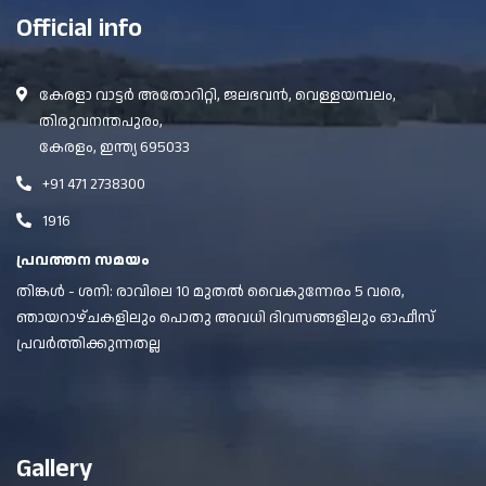
Official info
കേരളാ വാട്ടർ അതോറിറ്റി, ജലഭവൻ, വെള്ളയമ്പലം,
തിരുവനന്തപുരം,
കേരളം, ഇന്ത്യ 695033
+91 471 2738300
1916
പ്രവത്തന സമയം
തിങ്കൾ - ശനി: രാവിലെ 10 മുതൽ വൈകുന്നേരം 5 വരെ,
ഞായറാഴ്ചകളിലും പൊതു അവധി ദിവസങ്ങളിലും ഓഫീസ്
പ്രവർത്തിക്കുന്നതല്ല
Gallery