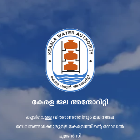
കേരള ജല അതോറിറ്റി
കുടിവെള്ള വിതരണത്തിനും മലിനജല
സേവനങ്ങൾക്കുമുള്ള കേരളത്തിന്റെ നോഡൽ
ഏജൻസി