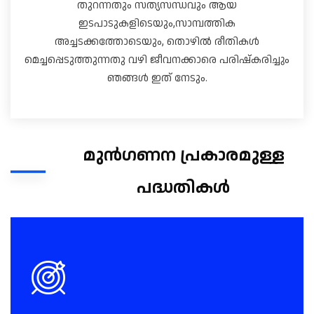
തുറന്നതും സത്യസന്ധവും ആയ
ഇടപാടുകളിടെയും,സാമ്പത്തിക
അച്ചടക്കത്തോടെയും, തൊഴിൽ രീതികൾ
മെച്ചപ്പെടുത്തുന്നതു വഴി ജീവനക്കാരെ പരിഷ്‌കരിച്ചും
ഞങ്ങൾ ഇത് നേടും.
മുൻ‌ഗണന പ്രകാരമുള്ള
പദ്ധതികൾ