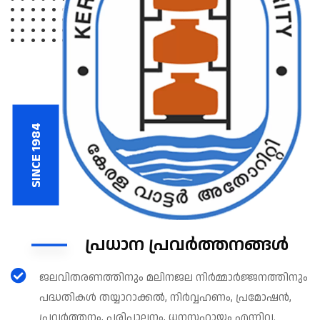
SINCE 1984
പ്രധാന പ്രവർത്തനങ്ങൾ
ജലവിതരണത്തിനും മലിനജല നിർമ്മാർജ്ജനത്തിനും
പദ്ധതികൾ തയ്യാറാക്കൽ, നിർവ്വഹണം, പ്രമോഷൻ,
പ്രവർത്തനം, പരിപാലനം, ധനസഹായം എന്നിവ.