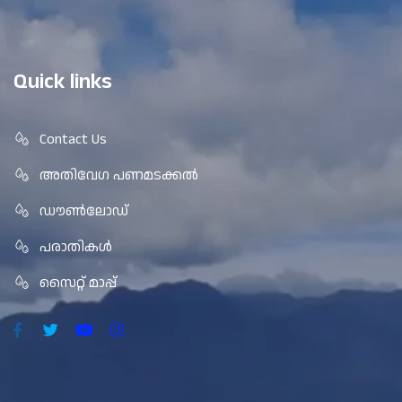
Quick links
Contact Us
അതിവേഗ പണമടക്കൽ
ഡൗൺലോഡ്
പരാതികൾ
സൈറ്റ് മാപ്പ്