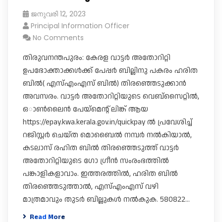
ജനുവരി 12, 2023
Principal Information Officer
No Comments
തിരുവനന്തപുരം: കേരള വാട്ടർ അതോറിറ്റി
ഉപഭോക്താക്കൾക്ക് പേപ്പർ ബില്ലിനു പകരം ഹരിത
ബിൽ( എസ്എംഎസ് ബിൽ) തിരഞ്ഞെടുക്കാൻ
അവസരം. വാട്ടർ അതോറിറ്റിയുടെ വെബ്സൈറ്റിൽ,
ഒാൺലൈൻ പേയ്മെന്റ് ലിങ്ക് ആയ
https://epay.kwa.kerala.gov.in/quickpay ൽ പ്രവേശിച്ച്
റജിസ്റ്റർ ചെയ്ത മൊബൈൽ നമ്പർ നൽകിയാൽ,
കടലാസ് രഹിത ബിൽ തിരഞ്ഞെടുത്ത് വാട്ടർ
അതോറിറ്റിയുടെ ​ഗോ ​ഗ്രീൻ സംരംഭത്തിൽ
പങ്കാളികളാവാം. ഇത്തരത്തിൽ, ​ഹരിത ബിൽ
തിരഞ്ഞെടുത്താൽ, എസ്എംഎസ് വഴി
മാത്രമാവും തുടർ ബില്ലുകൾ നൽകുക. 580822…
Read More