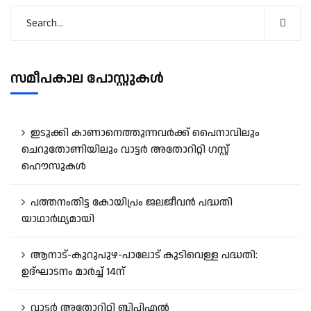
സമീപകാല പോസ്റ്റുകൾ
ഇടുക്കി കാണാനെത്തുന്നവർക്ക് പൈനാവിലും
ചെറുതോണിയിലും വാട്ടർ അതോറിറ്റി ഗസ്റ്റ്
ഹൌസുകൾ
പത്തനംതിട്ട കോയിപ്രം ജലജീവൻ പദ്ധതി
യാഥാർഥ്യമായി
ആനാട്‌-കുറുപുഴ-പാലോട്‌ കുടിവെള്ള പദ്ധതി:
ഉദ്ഘാടനം മാർച്ച് 14ന്
വാട്ടർ അതോറിറ്റി ബിപിഎൽ