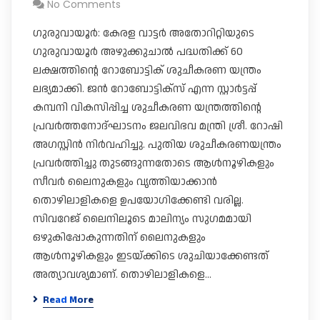
No Comments
ഗുരുവായൂർ: കേരള വാട്ടർ അതോറിറ്റിയുടെ ​
ഗുരുവായൂർ അഴുക്കുചാൽ പദ്ധതിക്ക് 60
ലക്ഷത്തിന്റെ റോബോട്ടിക് ശുചീകരണ യന്ത്രം
ലഭ്യമാക്കി. ജൻ റോബോട്ടിക്സ് എന്ന സ്റ്റാർട്ടപ്പ്
കമ്പനി വികസിപ്പിച്ച ശുചീകരണ യന്ത്രത്തിന്റെ
പ്രവർത്തനോദ്ഘാടനം ജലവിഭവ മന്ത്രി ശ്രീ. റോഷി
അ​ഗസ്റ്റിൻ നിർവഹിച്ചു. പുതിയ ശുചീകരണയന്ത്രം
പ്രവർത്തിച്ചു തുടങ്ങുന്നതോടെ ആൾനൂഴികളും
സീവർ ലൈനുകളും വൃത്തിയാക്കാൻ
തൊഴിലാളികളെ ഉപയോ​ഗിക്കേണ്ടി വരില്ല.
സിവറേജ് ലൈനിലൂടെ മാലിന്യം സു​ഗമമായി
ഒഴുകിപ്പോകുന്നതിന് ലൈനുകളും
ആൾനൂഴികളും ഇടയ്ക്കിടെ ശുചിയാക്കേണ്ടത്
അത്യാവശ്യമാണ്. തൊഴിലാളികളെ…
Read More