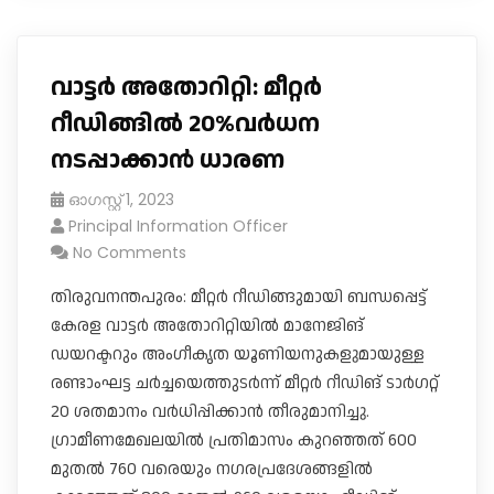
വാട്ടർ അതോറിറ്റി: മീറ്റർ
റീഡിങ്ങിൽ 20%വർധന
നടപ്പാക്കാൻ ധാരണ
ഓഗസ്റ്റ്‌ 1, 2023
Principal Information Officer
No Comments
തിരുവനന്തപുരം: മീറ്റർ റീഡിങ്ങുമായി ബന്ധപ്പെട്ട്
കേരള വാട്ടർ അതോറിറ്റിയിൽ മാനേജിങ്
ഡയറക്ടറും അം​ഗീകൃത യൂണിയനുകളുമായുള്ള
രണ്ടാംഘട്ട ചർച്ചയെത്തുടർന്ന് മീറ്റർ റീഡിങ് ടാർ​ഗറ്റ്
20 ശതമാനം വർധിപ്പിക്കാൻ തീരുമാനിച്ചു. ​
ഗ്രാമീണമേഖലയിൽ പ്രതിമാസം കുറഞ്ഞത് 600
മുതൽ 760 ​വരെയും ന​ഗരപ്രദേശങ്ങളിൽ