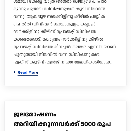
ഗമായി കേരള വാട്ടർ അതോറിറ്റിയുടെ കീഴിൽ
മൂന്നു പുതിയ ഡിവിഷനുകൾ കൂടി നിലവിൽ
വന്നു. ആലപ്പുഴ സർക്കിളിനു കീഴിൽ പബ്ലിക്
ഹെൽത് ഡിവിഷൻ കായംകുളം, കണ്ണൂർ
സർക്കിളിനു കീഴിസ്‍ പ്രോജക്ട് ഡിവിഷൻ
കാഞ്ഞങ്ങാട്, കോട്ടയം സർക്കിളിനു കീഴിൽ
പ്രോജക്ട് ഡിവിഷൻ മീനച്ചൽ-മലങ്കര എന്നിവയാണ്
പുതുതായി നിലവിൽ വന്ന ഡിവിഷനുകൾ.
എക്സിക്യുട്ടീവ് എൻജിനീയർ മേലധികാരിയായ…
Read More
ജലമോഷണം
അറിയിക്കുന്നവർക്ക് 5000 രൂപ