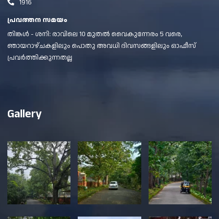
1916
പ്രവത്തന സമയം
തിങ്കൾ - ശനി: രാവിലെ 10 മുതൽ വൈകുന്നേരം 5 വരെ,
ഞായറാഴ്ചകളിലും പൊതു അവധി ദിവസങ്ങളിലും ഓഫീസ്
പ്രവർത്തിക്കുന്നതല്ല
Gallery