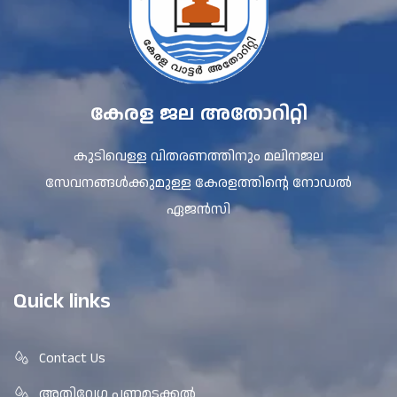
കേരള ജല അതോറിറ്റി
കുടിവെള്ള വിതരണത്തിനും മലിനജല
സേവനങ്ങൾക്കുമുള്ള കേരളത്തിന്റെ നോഡൽ
ഏജൻസി
Quick links
Contact Us
അതിവേഗ പണമടക്കൽ