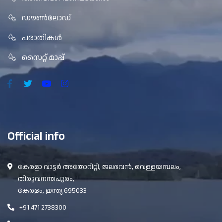
ഡൗൺലോഡ്
പരാതികൾ
സൈറ്റ് മാപ്പ്
Official info
കേരളാ വാട്ടർ അതോറിറ്റി, ജലഭവൻ, വെള്ളയമ്പലം,
തിരുവനന്തപുരം,
കേരളം, ഇന്ത്യ 695033
+91 471 2738300