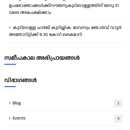
ഉപഭോക്താക്കൾക്ക്സൗജന്യകുടിവെള്ളത്തിന് ജനു.31
വരെ അപേക്ഷിക്കാം
കുടിവെള്ള ചാർജ് കുടിശ്ശിക: ദേവസ്വം ബോർഡ് വാട്ടർ
അതോറിറ്റിക്ക് 8.30 കോടി കൈമാറി
സമീപകാല അഭിപ്രായങ്ങൾ
വിഭാഗങ്ങൾ
Blog
2
Events
5