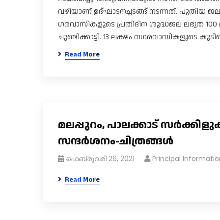
വഴിയാണ് ഉദ്ഘാടനച്ചടങ്ങ് നടന്നത്. പുതിയ 
ഗരവാസികളുടെ പ്രതിദിന ശുദ്ധജല ലഭ്യത 100 ലിറ്റ
ചൂണ്ടിക്കാട്ടി. 13 ലക്ഷം ന​ഗരവാസികളുടെ കുടി
Read More
മലപ്പുറം, പാലക്കാട് സർക്കി
സന്ദർശനം-ചിത്രങ്ങൾ
ഫെബ്രുവരി 26, 2021
Principal Informatio
Read More