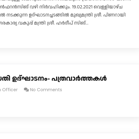
കോൺഫറൻസിങ് വഴി നിർവഹിക്കും. 19.02.2021 വെള്ളിയാഴ്ച
ടക്കുന്ന ഉദ്ഘാടനച്ചടങ്ങിൽ മുഖ്യമന്ത്രി ശ്രീ. പിണറായി
ര്യ വകുപ്പ് മന്ത്രി ശ്രീ. ഹർദീപ് സിങ്…
ദ്ധതി ഉദ്ഘാടനം- പത്രവാർത്തകൾ
n Officer
No Comments