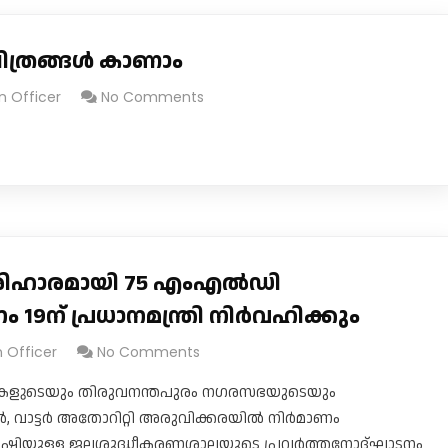
ത്രങ്ങൾ കാണാം
n Officer
No Comments
 പരിഹാരമായി 75 എംഎൽഡി
9ന് പ്രധാനമന്ത്രി നിർവഹിക്കും
n Officer
No Comments
രുകളുടെയും തിരുവനന്തപുരം ന​ഗരസഭയുടെയും
, വാട്ടർ അതോറിറ്റി അരുവിക്കരയിൽ നിർമാണം
ദിന ശേഷിയുള്ള ജലശുദ്ധീകരണശാലയുടെ പ്രവർത്തനോദ്ഘാടനം