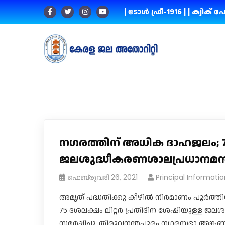
| ടോൾ ഫ്രീ-1916 |
| ക്വിക് പേ
ന​ഗരത്തിന് അധിക ദാഹജലം
ജലശുദ്ധീകരണശാലപ്രധാനമന്തി 
ഫെബ്രുവരി 26, 2021
Principal Informatio
അമൃത് പദ്ധതിക്കു കീഴിൽ നിർമാണം പൂർത്തി
75 ദശലക്ഷം ലിറ്റർ പ്രതിദിന ശേഷിയുള്ള ജലശുദ
സമർപ്പിച്ചു. തിരുവനന്തപുരം ന​ഗരസഭാ അ