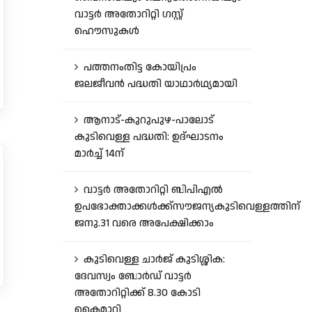
വാട്ടർ അതോറിറ്റി ഗസ്റ്റ്
ഹൌസുകൾ
പത്തനംതിട്ട കോയിപ്രം
ജലജീവൻ പദ്ധതി യാഥാർഥ്യമായി
ആനാട്‌-കുറുപുഴ-പാലോട്‌
കുടിവെള്ള പദ്ധതി: ഉദ്ഘാടനം
മാർച്ച് 14ന്
വാട്ടർ അതോറിറ്റി ബിപിഎൽ
ഉപഭോക്താക്കൾക്ക്സൗജന്യകുടിവെള്ളത്തിന്
ജനു.31 വരെ അപേക്ഷിക്കാം
കുടിവെള്ള ചാർജ് കുടിശ്ശിക:
ദേവസ്വം ബോർഡ് വാട്ടർ
അതോറിറ്റിക്ക് 8.30 കോടി
കൈമാറി