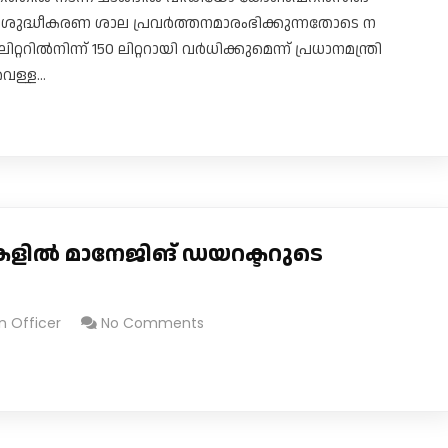
ജലശുദ്ധീകരണ ശാല പ്രവർത്തനമാരംഭിക്കുന്നതോടെ ന​
റിൽനിന്ന് 150 ലിറ്ററായി വർധിക്കുമെന്ന് പ്രധാനമന്ത്രി
വെള്ള…
ളുകളിൽ മാനേജിങ് ഡയറക്ടറുടെ
n Officer
No Comments