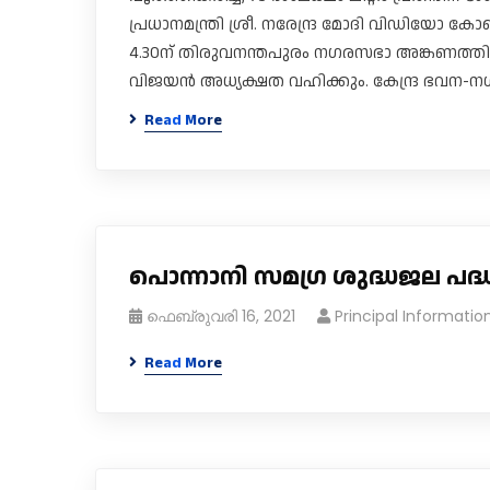
പ്രധാനമന്ത്രി ശ്രീ. നരേന്ദ്ര മോദി വിഡിയോ 
4.30ന് ​തിരുവനന്തപുരം ന​ഗരസഭാ അങ്കണത്തിൽ ന
വിജയൻ അധ്യക്ഷത വഹിക്കും. കേന്ദ്ര ഭവന-​ന​ഗരകാ
Read More
പൊന്നാനി സമഗ്ര ശുദ്ധജല പ
ഫെബ്രുവരി 16, 2021
Principal Informatio
Read More