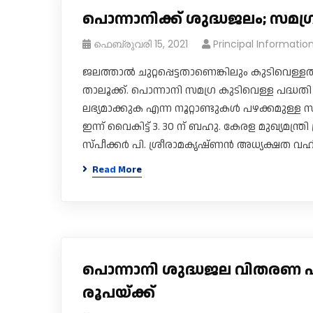
പൊന്നാനിക്ക് ശുദ്ധജലം; സമ​ഗ്
ഫെബ്രുവരി 15, 2021
Principal Informatio
ജലത്താൽ ചുറ്റപ്പെട്ടതാണെങ്കിലും കുടിവെള്
താലൂക്ക്. പൊന്നാനി സമ​ഗ്ര കുടിവെള്ള പദ്ധതി
ലഭ്യമാക്കുക എന്ന നൂറ്റാണ്ടുകൾ പഴക്കമുള്ള
ഇന്ന് വൈകിട്ട് 3. 30 ന് ബഹു. കേരള മുഖ്യമന
സ്പീക്കർ പി. ശ്രീരാമകൃഷ്ണൻ അധ്യക്ഷത വഹിക്ക
Read More
പൊന്നാനി ശുദ്ധജല വിതരണ പ
രൂപയ്ക്ക്