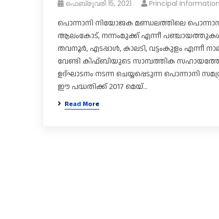
ഫെബ്രുവരി 15, 2021
Principal Informatio
പൊന്നാനി നിയോജക മണ്ഡലത്തിലെ പൊന്നാനി മുന
ആലംകോട്, നന്നംമുക്ക് എന്നീ പഞ്ചായത്ത
തവനൂർ, എടപ്പാൾ, കാലടി, വട്ടംകുളം എന്നീ ന
വേണ്ടി കിഫ്ബിയുടെ സാമ്പത്തിക സഹായത്തോടെ
ഉദ്ഘാടനം നടന്ന ചെയ്യപ്പെടുന്ന പൊന്നാനി സമഗ്
ഈ പദ്ധതിക്ക് 2017 മെയ്…
Read More