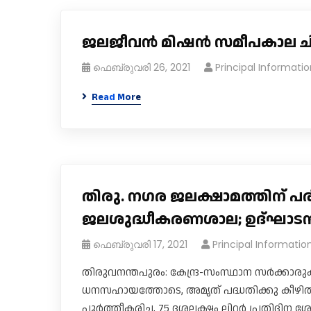
ജലജീവൻ മിഷൻ സമീപകാല ചി
ഫെബ്രുവരി 26, 2021
Principal Informatio
Read More
തിരു. ന​ഗര ജലക്ഷാമത്തിന്
ജലശുദ്ധീകരണശാല; ഉദ്ഘാടനം 1
ഫെബ്രുവരി 17, 2021
Principal Informatio
തിരുവനന്തപുരം: കേന്ദ്ര-സംസ്ഥാന സർക്കാ
ധനസഹായത്തോടെ, അമൃത് പദ്ധതിക്കു കീഴിൽ
പൂർത്തീകരിച്ച, 75 ദശലക്ഷം ലിറ്റർ പ്രതി