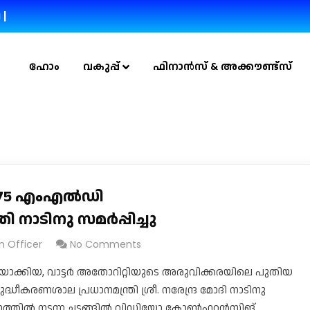
 |
ഹോം
വകുപ്പ്
ഫിനാൻസ് & അക്കൗണ്ട്സ്
; 75 എംഎൽഡി
നാടിനു സമർപ്പിച്ചു
n Officer
No Comments
യാക്കിയ, വാട്ടർ അതോറിറ്റിയുടെ അരുവിക്കരയിലെ പുതിയ
്ധീകരണശാല പ്രധാനമന്ത്രി ശ്രീ. നരേന്ദ്ര മോദി നാടിനു
ങ്കണത്തിൽ നടന്ന ചടങ്ങിൽ വിഡിയോ കോൺഫറൻസിങ്