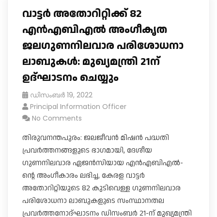
വാട്ടർ അതോറിറ്റിക്ക് 82
എൻഎബിഎൽ അം​ഗീകൃത
ജലഗുണനിലവാര പരിശോധനാ
ലാബുകള്‍: മുഖ്യമന്ത്രി 21ന്
ഉദ്ഘാടനം ചെയ്യും
ഡിസംബർ 19, 2022
Principal Information Officer
No Comments
തിരുവനന്തപുരം: ജലജീവൻ​ മിഷൻ പദ്ധതി
പ്രവർത്തനങ്ങളുടെ ഭാ​ഗമായി, ദേശീയ ​
ഗുണനിലവാര ഏജൻസിയായ എൻഎബിഎൽ-
ന്റെ അം​ഗീകാരം ലഭിച്ച, കേരള വാട്ടർ
അതോറിറ്റിയുടെ 82 കുടിവെള്ള ​ഗുണനിലവാര
പരിശോധനാ ലാബുകളുടെ സംസ്ഥാനതല
പ്രവർത്തനോദ്ഘാടനം ഡിസംബർ 21-ന് മുഖ്യമന്ത്രി