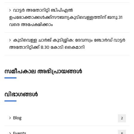
വാട്ടർ അതോറിറ്റി ബിപിഎൽ
ഉപഭോക്താക്കൾക്ക്സൗജന്യകുടിവെള്ളത്തിന് ജനു.31
വരെ അപേക്ഷിക്കാം
കുടിവെള്ള ചാർജ് കുടിശ്ശിക: ദേവസ്വം ബോർഡ് വാട്ടർ
അതോറിറ്റിക്ക് 8.30 കോടി കൈമാറി
സമീപകാല അഭിപ്രായങ്ങൾ
വിഭാഗങ്ങൾ
Blog
2
Events
5