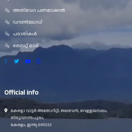
അതിവേഗ പണമടക്കൽ
ഡൗൺലോഡ്
പരാതികൾ
സൈറ്റ് മാപ്പ്
Official info
കേരളാ വാട്ടർ അതോറിറ്റി, ജലഭവൻ, വെള്ളയമ്പലം,
തിരുവനന്തപുരം,
കേരളം, ഇന്ത്യ 695033