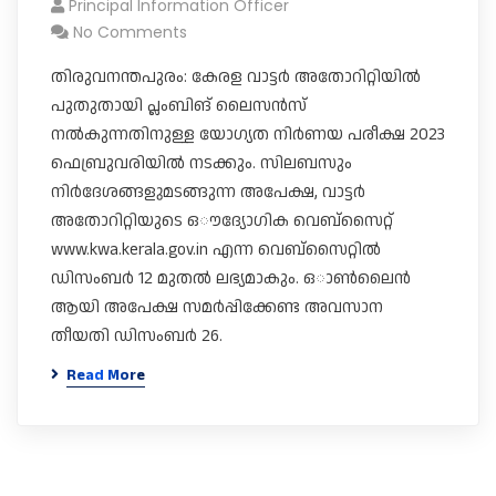
Principal Information Officer
No Comments
തിരുവനന്തപുരം: കേരള വാട്ടർ അതോറിറ്റിയിൽ
പുതുതായി പ്ലംബിങ് ലൈസൻസ്
നൽകുന്നതിനുള്ള യോ​ഗ്യത നിർണയ പരീക്ഷ 2023
ഫെബ്രുവരിയിൽ നടക്കും. സിലബസും
നിർദേശങ്ങളുമടങ്ങുന്ന അപേക്ഷ, വാട്ടർ
അതോറിറ്റിയുടെ ഒൗദ്യോ​ഗിക വെബ്സൈറ്റ്
www.kwa.kerala.gov.in എന്ന വെബ്സൈറ്റിൽ
ഡിസംബർ 12 മുതൽ ലഭ്യമാകും. ഒാൺലൈൻ
ആയി അപേക്ഷ സമർപ്പിക്കേണ്ട അവസാന
തീയതി ഡിസംബർ 26.
Read More