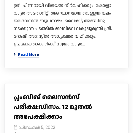
ശ്രീ. പിണറായി വിജയൻ നിർവഹിക്കും. കേരളാ
വാട്ടർ അതോറിറ്റി ആസ്ഥാനമായ വെള്ളയമ്പലം
ജലഭവനിൽ ബുധനാഴ്ച വൈകിട്ട് അഞ്ചിനു
നടക്കുന്ന ചടങ്ങിൽ ജലവിഭവ വകുപ്പുമന്ത്രി ശ്രീ.
റോഷി അ​ഗസ്റ്റിൻ അധ്യക്ഷത വഹിക്കും.
ഉപഭോക്താക്കൾക്ക് സ്വയം വാട്ടർ…
Read More
പ്ലംബിങ് ലൈസൻസ്
പരീക്ഷ:ഡിസം. 12 മുതൽ
അപേക്ഷിക്കാം
ഡിസംബർ 5, 2022