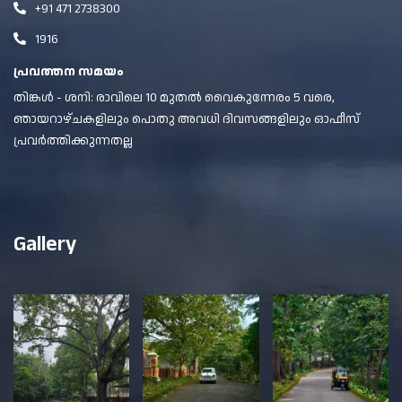
+91 471 2738300
1916
പ്രവത്തന സമയം
തിങ്കൾ - ശനി: രാവിലെ 10 മുതൽ വൈകുന്നേരം 5 വരെ,
ഞായറാഴ്ചകളിലും പൊതു അവധി ദിവസങ്ങളിലും ഓഫീസ്
പ്രവർത്തിക്കുന്നതല്ല
Gallery