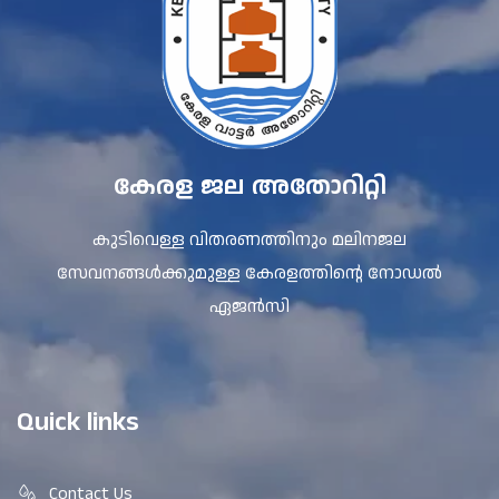
കേരള ജല അതോറിറ്റി
കുടിവെള്ള വിതരണത്തിനും മലിനജല
സേവനങ്ങൾക്കുമുള്ള കേരളത്തിന്റെ നോഡൽ
ഏജൻസി
Quick links
Contact Us