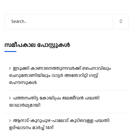
സമീപകാല പോസ്റ്റുകൾ
ഇടുക്കി കാണാനെത്തുന്നവർക്ക് പൈനാവിലും
ചെറുതോണിയിലും വാട്ടർ അതോറിറ്റി ഗസ്റ്റ്
ഹൌസുകൾ
പത്തനംതിട്ട കോയിപ്രം ജലജീവൻ പദ്ധതി
യാഥാർഥ്യമായി
ആനാട്‌-കുറുപുഴ-പാലോട്‌ കുടിവെള്ള പദ്ധതി:
ഉദ്ഘാടനം മാർച്ച് 14ന്