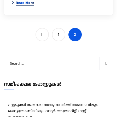
Read More
1
2
സമീപകാല പോസ്റ്റുകൾ
ഇടുക്കി കാണാനെത്തുന്നവർക്ക് പൈനാവിലും
ചെറുതോണിയിലും വാട്ടർ അതോറിറ്റി ഗസ്റ്റ്