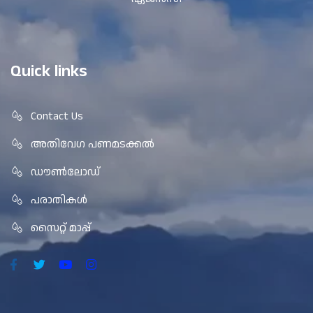
Quick links
Contact Us
അതിവേഗ പണമടക്കൽ
ഡൗൺലോഡ്
പരാതികൾ
സൈറ്റ് മാപ്പ്