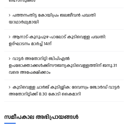
ഹൌസുകൾ
പത്തനംതിട്ട കോയിപ്രം ജലജീവൻ പദ്ധതി
യാഥാർഥ്യമായി
ആനാട്‌-കുറുപുഴ-പാലോട്‌ കുടിവെള്ള പദ്ധതി:
ഉദ്ഘാടനം മാർച്ച് 14ന്
വാട്ടർ അതോറിറ്റി ബിപിഎൽ
ഉപഭോക്താക്കൾക്ക്സൗജന്യകുടിവെള്ളത്തിന് ജനു.31
വരെ അപേക്ഷിക്കാം
കുടിവെള്ള ചാർജ് കുടിശ്ശിക: ദേവസ്വം ബോർഡ് വാട്ടർ
അതോറിറ്റിക്ക് 8.30 കോടി കൈമാറി
സമീപകാല അഭിപ്രായങ്ങൾ