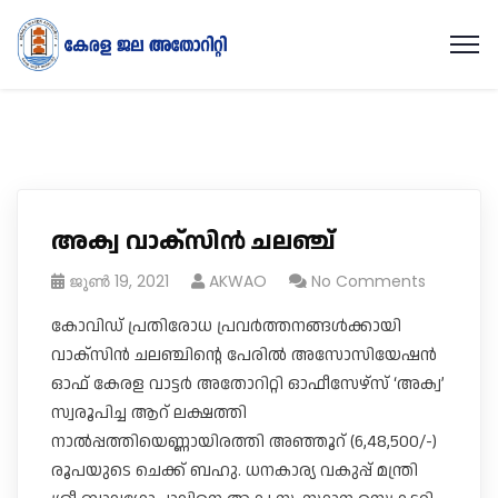
അക്വ വാക്സിൻ ചലഞ്ച്
ജൂൺ 19, 2021
AKWAO
No Comments
കോവിഡ് പ്രതിരോധ പ്രവർത്തനങ്ങൾക്കായി
വാക്സിൻ ചലഞ്ചിന്റെ പേരിൽ അസോസിയേഷൻ
ഓഫ് കേരള വാട്ടർ അതോറിറ്റി ഓഫീസേഴ്സ് ‘അക്വ’
സ്വരൂപിച്ച ആറ് ലക്ഷത്തി
നാൽപ്പത്തിയെണ്ണായിരത്തി അഞ്ഞൂറ് (6,48,500/-)
രൂപയുടെ ചെക്ക് ബഹു. ധനകാര്യ വകുപ്പ് മന്ത്രി