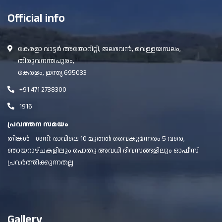
Official info
കേരളാ വാട്ടർ അതോറിറ്റി, ജലഭവൻ, വെള്ളയമ്പലം,
തിരുവനന്തപുരം,
കേരളം, ഇന്ത്യ 695033
+91 471 2738300
1916
പ്രവത്തന സമയം
തിങ്കൾ - ശനി: രാവിലെ 10 മുതൽ വൈകുന്നേരം 5 വരെ,
ഞായറാഴ്ചകളിലും പൊതു അവധി ദിവസങ്ങളിലും ഓഫീസ്
പ്രവർത്തിക്കുന്നതല്ല
Gallery