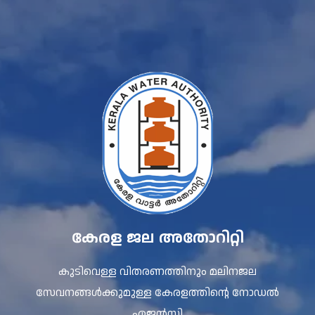
കേരള ജല അതോറിറ്റി
കുടിവെള്ള വിതരണത്തിനും മലിനജല
സേവനങ്ങൾക്കുമുള്ള കേരളത്തിന്റെ നോഡൽ
ഏജൻസി