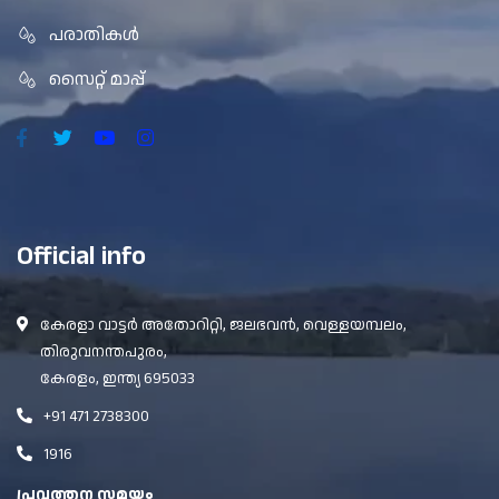
പരാതികൾ
സൈറ്റ് മാപ്പ്
Official info
കേരളാ വാട്ടർ അതോറിറ്റി, ജലഭവൻ, വെള്ളയമ്പലം,
തിരുവനന്തപുരം,
കേരളം, ഇന്ത്യ 695033
+91 471 2738300
1916
പ്രവത്തന സമയം