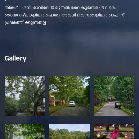
തിങ്കൾ - ശനി: രാവിലെ 10 മുതൽ വൈകുന്നേരം 5 വരെ,
ഞായറാഴ്ചകളിലും പൊതു അവധി ദിവസങ്ങളിലും ഓഫീസ്
പ്രവർത്തിക്കുന്നതല്ല
Gallery