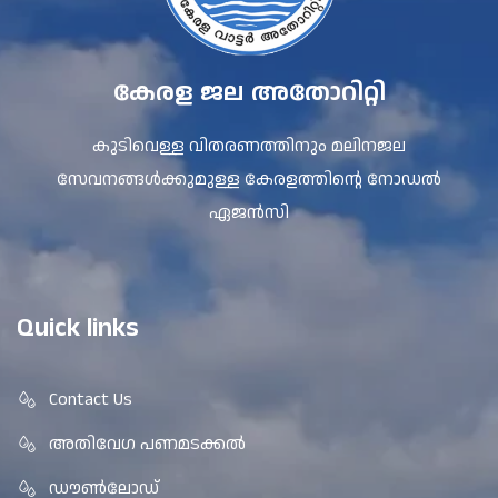
കേരള ജല അതോറിറ്റി
കുടിവെള്ള വിതരണത്തിനും മലിനജല
സേവനങ്ങൾക്കുമുള്ള കേരളത്തിന്റെ നോഡൽ
ഏജൻസി
Quick links
Contact Us
അതിവേഗ പണമടക്കൽ
ഡൗൺലോഡ്