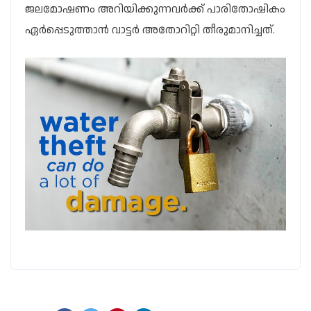
ജലമോഷണം അറിയിക്കുന്നവർക്ക് പാരിതോഷികം
ഏർപ്പെടുത്താൻ വാട്ടർ അതോറിറ്റി തീരുമാനിച്ചത്.