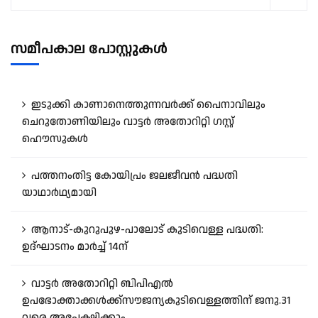
സമീപകാല പോസ്റ്റുകൾ
ഇടുക്കി കാണാനെത്തുന്നവർക്ക് പൈനാവിലും
ചെറുതോണിയിലും വാട്ടർ അതോറിറ്റി ഗസ്റ്റ്
ഹൌസുകൾ
പത്തനംതിട്ട കോയിപ്രം ജലജീവൻ പദ്ധതി
യാഥാർഥ്യമായി
ആനാട്‌-കുറുപുഴ-പാലോട്‌ കുടിവെള്ള പദ്ധതി:
ഉദ്ഘാടനം മാർച്ച് 14ന്
വാട്ടർ അതോറിറ്റി ബിപിഎൽ
ഉപഭോക്താക്കൾക്ക്സൗജന്യകുടിവെള്ളത്തിന് ജനു.31
വരെ അപേക്ഷിക്കാം