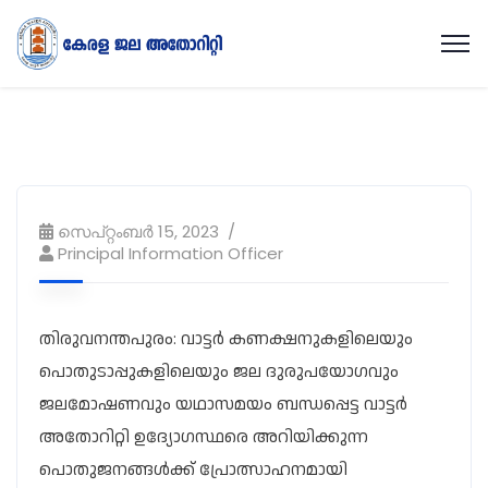
സെപ്റ്റംബർ 15, 2023
Principal Information Officer
തിരുവനന്തപുരം: വാട്ടര്‍ കണക്ഷനുകളിലെയും
പൊതുടാപ്പുകളിലെയും ജല ദുരുപയോഗവും
ജലമോഷണവും യഥാസമയം ബന്ധപ്പെട്ട വാട്ടര്‍
അതോറിറ്റി ഉദ്യോഗസ്ഥരെ അറിയിക്കുന്ന
പൊതുജനങ്ങള്‍ക്ക്‌ പ്രോത്സാഹനമായി