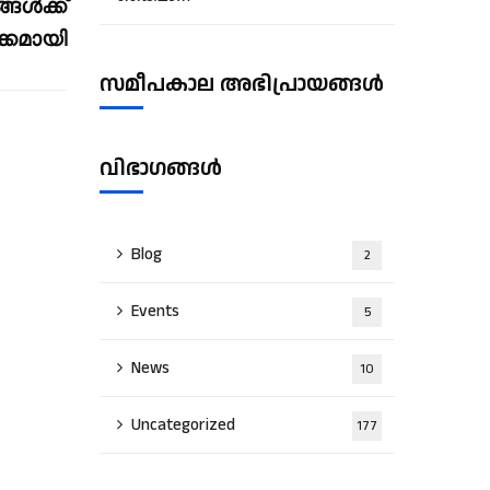
്ങൾക്ക്
്കമായി
സമീപകാല അഭിപ്രായങ്ങൾ
വിഭാഗങ്ങൾ
Blog
2
Events
5
News
10
Uncategorized
177