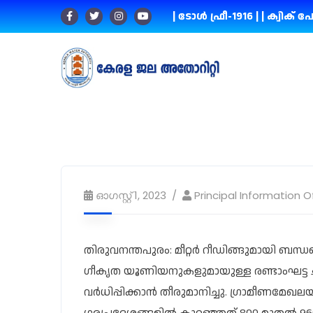
| ടോൾ ഫ്രീ-1916 |
| ക്വിക് പേ
ഓഗസ്റ്റ്‌ 1, 2023
Principal Information O
തിരുവനന്തപുരം: മീറ്റർ റീഡിങ്ങുമായി ബന്ധ
ഗീകൃത യൂണിയനുകളുമായുള്ള രണ്ടാംഘട്ട ചർച്
വർധിപ്പിക്കാൻ തീരുമാനിച്ചു. ​ഗ്രാമീണമേ