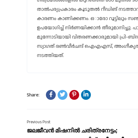
ഗരപ്രദേശങ്ങളിൽ കുറഞ്ഞത് 800 മുതൽ 960
താൽപര്യപ്രകാരം കൂടുതൽ റീഡിങ് നടത്താവുന്
കാരണം കാണിക്കണം. ഒാരോ റൂട്ടിലും സഞ്ചരി
ഉപയോ​ഗിച്ച് നിർണയിക്കാൻ തീരുമാനിച്ചു. പാ
മുന്നോടിയായി വിതരണക്കാരുമായി പ്രി-ബിഡ് 
സ്വാ​ഗത് രൺവീർചന്ദ് ഐഎഎസ്, അം​ഗീ
നടത്തിയത്.
Share:
Previous Post
ജലജീവൻ മിഷനിൽ ചരിത്രനേട്ടം;