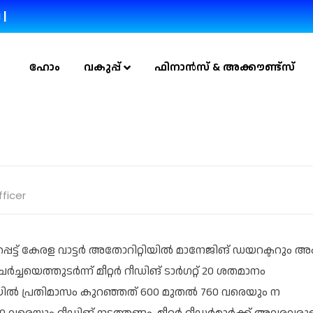
 |
ഹോം
വകുപ്പ്
ഫിനാൻസ് & അക്കൗണ്ട്സ്
fficer
പ്പെട്ട് കേരള വാട്ടർ അതോറിറ്റിയിൽ മാനേജിങ് ഡയറക്ടറും അം
ചയെത്തുടർന്ന് മീറ്റർ റീഡിങ് ടാർ​ഗറ്റ് 20 ശതമാനം
ഖലയിൽ പ്രതിമാസം കുറഞ്ഞത് 600 മുതൽ 760 ​വരെയും ന​