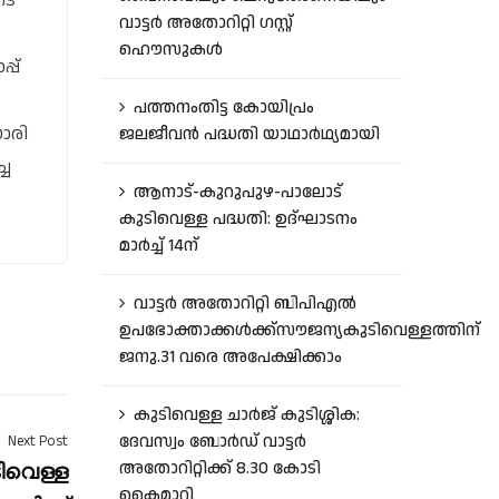
ടെ
വാട്ടർ അതോറിറ്റി ഗസ്റ്റ്
ഹൌസുകൾ
്പ്
പത്തനംതിട്ട കോയിപ്രം
ാരി
ജലജീവൻ പദ്ധതി യാഥാർഥ്യമായി
ച
ആനാട്‌-കുറുപുഴ-പാലോട്‌
കുടിവെള്ള പദ്ധതി: ഉദ്ഘാടനം
മാർച്ച് 14ന്
വാട്ടർ അതോറിറ്റി ബിപിഎൽ
ഉപഭോക്താക്കൾക്ക്സൗജന്യകുടിവെള്ളത്തിന്
ജനു.31 വരെ അപേക്ഷിക്കാം
കുടിവെള്ള ചാർജ് കുടിശ്ശിക:
ദേവസ്വം ബോർഡ് വാട്ടർ
Next Post
ിവെള്ള
അതോറിറ്റിക്ക് 8.30 കോടി
കൈമാറി