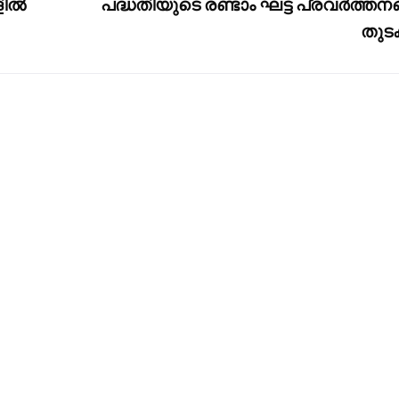
ളിൽ
പദ്ധതിയുടെ രണ്ടാം ഘട്ട പ്രവർത്തനങ
തുടക