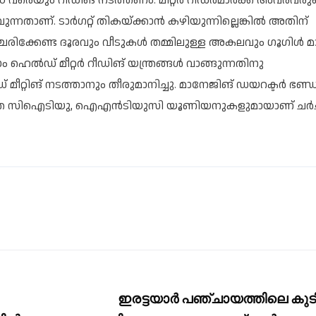
 വരെയും റീഡിങ് നടത്തണം. മീറ്റർ റീഡർമാർക്ക് അവരവരു
നതാണ്. ​ടാർ​ഗറ്റ് തികയ്ക്കാൻ കഴിയുന്നില്ലെങ്കിൽ അതിന്
ക്കേണ്ട ദൂരവും വീടുകൾ തമ്മിലുള്ള അകലവും ​ഗൂ​ഗിൾ മാപ
ം ഹെൽഡ് മീറ്റർ റീഡിങ് യന്ത്രങ്ങൾ വാങ്ങുന്നതിനു
മീറ്റിങ് നടത്താനും തീരുമാനിച്ചു. മാനേജിങ് ഡയറക്ടർ ഭണ്ഡ
കൃത സിഐടിയു, ഐഎൻടിയുസി യൂണിയനുകളുമായാണ് ചർച്
ഇരട്ടയാർ പഞ്ചായത്തിലെ കുട