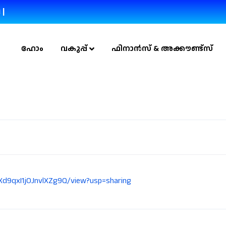
 |
ഹോം
വകുപ്പ്
ഫിനാൻസ് & അക്കൗണ്ട്സ്
HBXd9qxI1jOJnvlXZg9Q/view?usp=sharing