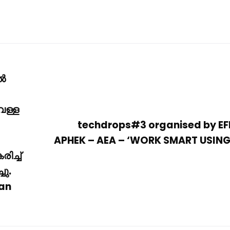
ിൽ
െള്ള
techdrops#3 organised by E
APHEK – AEA – ‘WORK SMART USING 
ിച്ച്
ചു.
nan