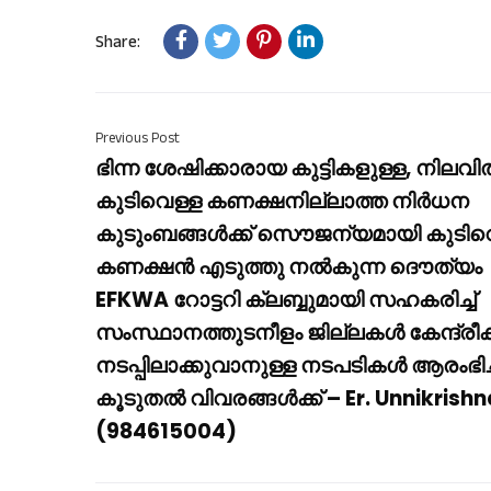
Share:
Previous Post
ഭിന്ന ശേഷിക്കാരായ കുട്ടികളുള്ള, നിലവ
കുടിവെള്ള കണക്ഷനില്ലാത്ത നിർധന
കുടുംബങ്ങൾക്ക് സൌജന്യമായി കുടിവ
കണക്ഷൻ എടുത്തു നൽകുന്ന ദൌത്യം
EFKWA റോട്ടറി ക്ലബ്ബുമായി സഹകരിച്ച്
സംസ്ഥാനത്തുടനീളം ജില്ലകൾ കേന്ദ്രീകര
നടപ്പിലാക്കുവാനുള്ള നടപടികൾ ആരംഭിച്
കൂടുതൽ വിവരങ്ങൾക്ക് – Er. Unnikrish
(984615004)