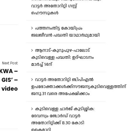
വാട്ടർ അതോറിറ്റി ഗസ്റ്റ്
ഹൌസുകൾ
പത്തനംതിട്ട കോയിപ്രം
ജലജീവൻ പദ്ധതി യാഥാർഥ്യമായി
ആനാട്‌-കുറുപുഴ-പാലോട്‌
കുടിവെള്ള പദ്ധതി: ഉദ്ഘാടനം
Next Post
മാർച്ച് 14ന്
FKWA –
GIS’ –
വാട്ടർ അതോറിറ്റി ബിപിഎൽ
ഉപഭോക്താക്കൾക്ക്സൗജന്യകുടിവെള്ളത്തിന്
video
ജനു.31 വരെ അപേക്ഷിക്കാം
കുടിവെള്ള ചാർജ് കുടിശ്ശിക:
ദേവസ്വം ബോർഡ് വാട്ടർ
അതോറിറ്റിക്ക് 8.30 കോടി
കൈമാറി