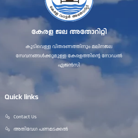
കേരള ജല അതോറിറ്റി
കുടിവെള്ള വിതരണത്തിനും മലിനജല
സേവനങ്ങൾക്കുമുള്ള കേരളത്തിന്റെ നോഡൽ
ഏജൻസി
Quick links
Contact Us
അതിവേഗ പണമടക്കൽ