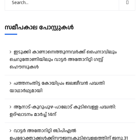
സമീപകാല പോസ്റ്റുകൾ
ഇടുക്കി കാണാനെത്തുന്നവർക്ക് പൈനാവിലും
ചെറുതോണിയിലും വാട്ടർ അതോറിറ്റി ഗസ്റ്റ്
ഹൌസുകൾ
പത്തനംതിട്ട കോയിപ്രം ജലജീവൻ പദ്ധതി
യാഥാർഥ്യമായി
ആനാട്‌-കുറുപുഴ-പാലോട്‌ കുടിവെള്ള പദ്ധതി:
ഉദ്ഘാടനം മാർച്ച് 14ന്
വാട്ടർ അതോറിറ്റി ബിപിഎൽ
ഉപഭോക്താക്കൾക്ക്സൗജന്യകുടിവെള്ളത്തിന് ജനു.31