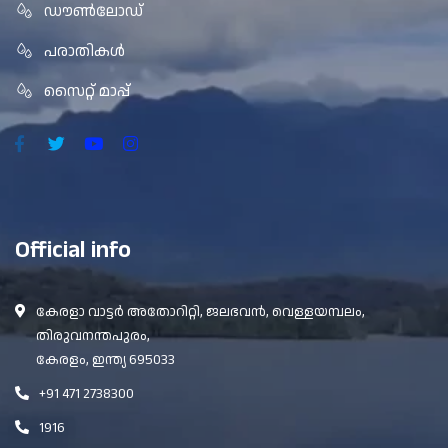
ഡൗൺലോഡ്
പരാതികൾ
സൈറ്റ് മാപ്പ്
Official info
കേരളാ വാട്ടർ അതോറിറ്റി, ജലഭവൻ, വെള്ളയമ്പലം,
തിരുവനന്തപുരം,
കേരളം, ഇന്ത്യ 695033
+91 471 2738300
1916