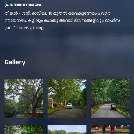
പ്രവത്തന സമയം
തിങ്കൾ - ശനി: രാവിലെ 10 മുതൽ വൈകുന്നേരം 5 വരെ,
ഞായറാഴ്ചകളിലും പൊതു അവധി ദിവസങ്ങളിലും ഓഫീസ്
പ്രവർത്തിക്കുന്നതല്ല
Gallery