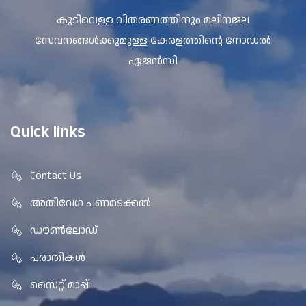
കുടിവെള്ള വിതരണത്തിനും മലിനജല
സേവനങ്ങൾക്കുമുള്ള കേരളത്തിന്റെ നോഡൽ
ഏജൻസി
Quick links
Contact Us
അതിവേഗ പണമടക്കൽ
ഡൗൺലോഡ്
പരാതികൾ
സൈറ്റ് മാപ്പ്