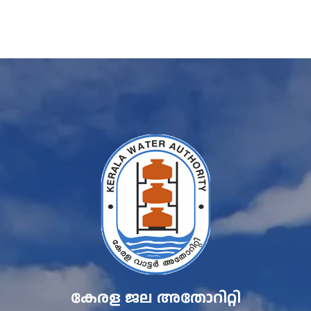
കേരള ജല അതോറിറ്റി