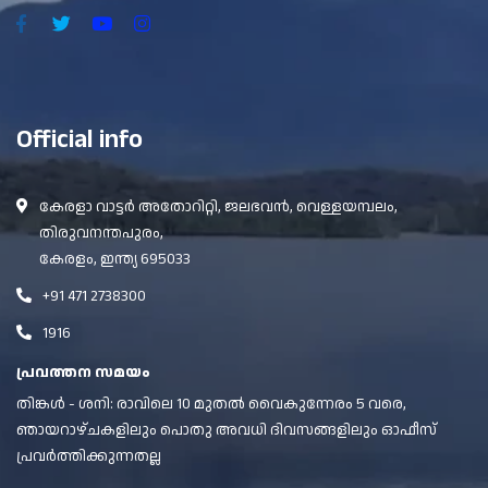
Official info
കേരളാ വാട്ടർ അതോറിറ്റി, ജലഭവൻ, വെള്ളയമ്പലം,
തിരുവനന്തപുരം,
കേരളം, ഇന്ത്യ 695033
+91 471 2738300
1916
പ്രവത്തന സമയം
തിങ്കൾ - ശനി: രാവിലെ 10 മുതൽ വൈകുന്നേരം 5 വരെ,
ഞായറാഴ്ചകളിലും പൊതു അവധി ദിവസങ്ങളിലും ഓഫീസ്
പ്രവർത്തിക്കുന്നതല്ല