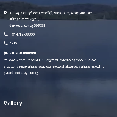
കേരളാ വാട്ടർ അതോറിറ്റി, ജലഭവൻ, വെള്ളയമ്പലം,
തിരുവനന്തപുരം,
കേരളം, ഇന്ത്യ 695033
+91 471 2738300
1916
പ്രവത്തന സമയം
തിങ്കൾ - ശനി: രാവിലെ 10 മുതൽ വൈകുന്നേരം 5 വരെ,
ഞായറാഴ്ചകളിലും പൊതു അവധി ദിവസങ്ങളിലും ഓഫീസ്
പ്രവർത്തിക്കുന്നതല്ല
Gallery