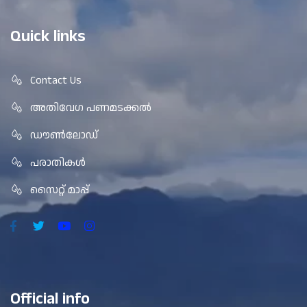
Quick links
Contact Us
അതിവേഗ പണമടക്കൽ
ഡൗൺലോഡ്
പരാതികൾ
സൈറ്റ് മാപ്പ്
Official info