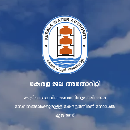
കേരള ജല അതോറിറ്റി
കുടിവെള്ള വിതരണത്തിനും മലിനജല
സേവനങ്ങൾക്കുമുള്ള കേരളത്തിന്റെ നോഡൽ
ഏജൻസി