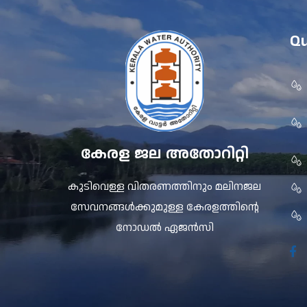
Qu
കേരള ജല അതോറിറ്റി
കുടിവെള്ള വിതരണത്തിനും മലിനജല
സേവനങ്ങൾക്കുമുള്ള കേരളത്തിന്റെ
നോഡൽ ഏജൻസി