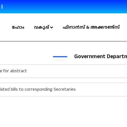
 |
ഹോം
വകുപ്പ്
ഫിനാൻസ് & അക്കൗണ്ട്സ്
Government Depart
re for abstract
ated bills to corresponding Secretaries