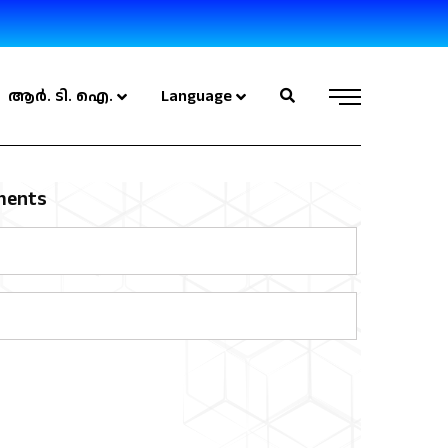
ആർ. ടി. ഐ.
Language
ments