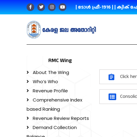
| ടോൾ ഫ്രീ-1916 |
| ക്വിക് പേ
RMC Wing
About The Wing
Click he
Who’s Who
Revenue Profile
Consolid
Comprehensive Index
based Ranking
Revenue Review Reports
Demand Collection
Balance