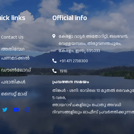
ick links
Official info
കേരളാ വാട്ടർ അതോറിറ്റി, ജലഭവൻ,
Contact Us
വെള്ളയമ്പലം, തിരുവനന്തപുരം,
അതിവേഗ
കേരളം, ഇന്ത്യ 695033
പണമടക്കൽ
+91 471 2738300
ഡൗൺലോഡ്
1916
പരാതികൾ
പ്രവത്തന സമയം
തിങ്കൾ - ശനി: രാവിലെ 10 മുതൽ വൈകുന
സൈറ്റ് മാപ്പ്
5 വരെ,
ഞായറാഴ്ചകളിലും പൊതു അവധി
ദിവസങ്ങളിലും ഓഫീസ് പ്രവർത്തിക്കുന്നത