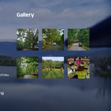
Gallery
്നേരം
ല്ല