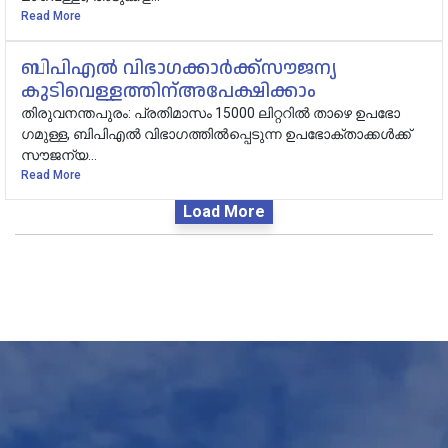
Read More
ബിപിഎൽ വിഭാ​ഗക്കാർക്ക്സൗജന്യ
കുടിവെള്ളത്തിന്അപേക്ഷിക്കാം
തിരുവനന്തപുരം: പ്രതിമാസം 15000 ലിറ്ററിൽ താഴെ ഉപഭോ​
ഗമുള്ള, ബിപിഎൽ വിഭാ​ഗത്തിൽപ്പെടുന്ന ഉപഭോക്താക്കൾക്ക്
സൗജന്യ...
Read More
Load More