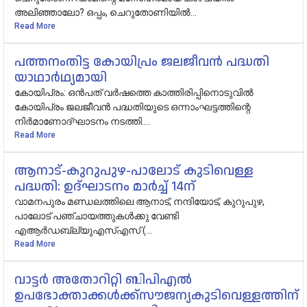
അലിഞ്ഞാലോ? ഒപ്പം, ചെറുതോണിയിൽ...
Read More
പത്തനംതിട്ട കോയിപ്രം ജലജീവൻ പദ്ധതി
യാഥാർഥ്യമായി
കോയിപ്രം: ഒൻപത് വർഷത്തെ കാത്തിരിപ്പിനൊടുവിൽ
കോയിപ്രം ജലജീവൻ പദ്ധതിയുടെ ഒന്നാംഘട്ടത്തിന്റെ
നിർമാണോദ്ഘാടനം നടത്തി....
Read More
ആനാട്‌-കുറുപുഴ-പാലോട്‌ കുടിവെള്ള
പദ്ധതി: ഉദ്ഘാടനം മാർച്ച് 14ന്
വാമനപുരം മണ്ഡലത്തിലെ ആനാട്, നന്ദിയോട്, കുറുപുഴ,
പാലോട് പഞ്ചായത്തുകൾക്കു വേണ്ടി
എആ‍ർഡബ്ല്യുഎസ്എസ് (...
Read More
വാട്ടർ അതോറിറ്റി ബിപിഎൽ
ഉപഭോക്താക്കൾക്ക്സൗജന്യകുടിവെള്ളത്തിന്