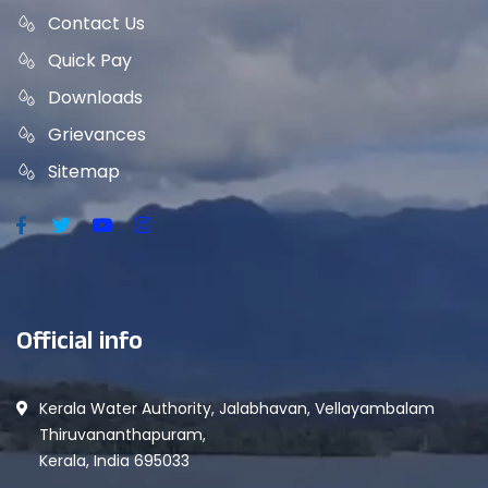
Contact Us
Quick Pay
Downloads
Grievances
Sitemap
Official info
Kerala Water Authority, Jalabhavan, Vellayambalam
Thiruvananthapuram,
Kerala, India 695033