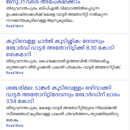
ജനു.31 വരെ അപേക്ഷിക്കാം
തിരുവനന്തപുരം: ബിപിഎൽ വിഭാ​ഗത്തിൽപ്പെടുന്ന
ഉപഭോക്താക്കൾക്ക് കേരള വാട്ട‍ർ അതോറിറ്റി നൽകുന്ന
സൗജന്യകുടിവെള്ള ആനുകൂല്യം...
Read More
കുടിവെള്ള ചാർജ് കുടിശ്ശിക: ദേവസ്വം
ബോർഡ് വാട്ടർ അതോറിറ്റിക്ക് 8.30 കോടി
കൈമാറി
തിരുവനന്തപുരം: ഹൈക്കോടതി ഉത്തരവിൽ നിർദേശിച്ച
ഒറ്റത്തവണ തീർപ്പാക്കൽ പദ്ധതി പ്രകാരം വാട്ടർ അതോറിറ്റിക്ക്...
Read More
ശബരിമല: ടാങ്കർ കുടിവെള്ളം ഒഴിവാക്കി
വാട്ടർ അതോറിറ്റിദേവസ്വം ബോർഡിന് ലാഭം
3.54 കോടി
തിരുവനന്തപുരം: കേരള വാട്ടർ അതോറിറ്റിയുടെ നിലയ്ക്കൽ-
സീതത്തോട് കുടിവെള്ള പദ്ധതി പ്രവർത്തനം തുടങ്ങിയതിനു
ശേഷം...
Read More