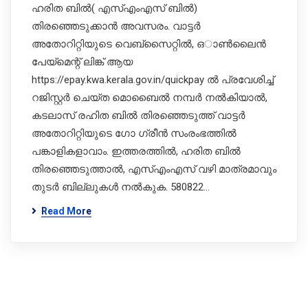
ഹരിത ബിൽ( എസ്എംഎസ് ബിൽ)
തിരഞ്ഞെടുക്കാൻ അവസരം. വാട്ടർ
അതോറിറ്റിയുടെ വെബ്സൈറ്റിൽ, ഒാൺലൈൻ
പേയ്മെന്റ് ലിങ്ക് ആയ
https://epay.kwa.kerala.gov.in/quickpay ൽ പ്രവേശിച്ച്
റജിസ്റ്റർ ചെയ്ത മൊബൈൽ നമ്പർ നൽകിയാൽ,
കടലാസ് രഹിത ബിൽ തിരഞ്ഞെടുത്ത് വാട്ടർ
അതോറിറ്റിയുടെ ​ഗോ ​ഗ്രീൻ സംരംഭത്തിൽ
പങ്കാളികളാവാം. ഇത്തരത്തിൽ, ​ഹരിത ബിൽ
തിരഞ്ഞെടുത്താൽ, എസ്എംഎസ് വഴി മാത്രമാവും
തുടർ ബില്ലുകൾ നൽകുക. 580822…
Read More