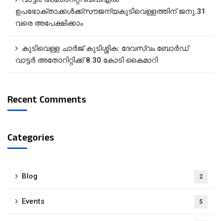
ഉപഭോക്താക്കൾക്ക്സൗജന്യകുടിവെള്ളത്തിന് ജനു.31
വരെ അപേക്ഷിക്കാം
കുടിവെള്ള ചാർജ് കുടിശ്ശിക: ദേവസ്വം ബോർഡ്
വാട്ടർ അതോറിറ്റിക്ക് 8.30 കോടി കൈമാറി
Recent Comments
Categories
Blog
2
Events
5