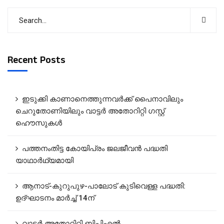
Recent Posts
ഇടുക്കി കാണാനെത്തുന്നവർക്ക് പൈനാവിലും
ചെറുതോണിയിലും വാട്ടർ അതോറിറ്റി ഗസ്റ്റ്
ഹൌസുകൾ
പത്തനംതിട്ട കോയിപ്രം ജലജീവൻ പദ്ധതി
യാഥാർഥ്യമായി
ആനാട്‌-കുറുപുഴ-പാലോട്‌ കുടിവെള്ള പദ്ധതി:
ഉദ്ഘാടനം മാർച്ച് 14ന്
വാട്ടർ അതോറിറ്റി ബിപിഎൽ