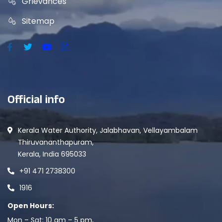
Grievances
Sitemap
Official info
Kerala Water Authority, Jalabhavan, Vellayambalam
Thiruvananthapuram,
Kerala, India 695033
+91 471 2738300
1916
Open Hours:
Mon – Sat: 10 am – 5 pm,