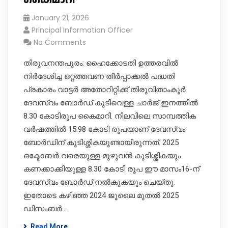
January 21, 2026
Principal Information Officer
No Comments
തിരുവനന്തപുരം: ഹൈക്കോടതി ഉത്തരവിൽ
നിർദേശിച്ച ഒറ്റത്തവണ തീർപ്പാക്കൽ പദ്ധതി
പ്രകാരം വാട്ടർ അതോറിറ്റിക്ക് തിരുവിതാംകൂർ
ദേവസ്വം ബോർഡ് കുടിവെള്ള ചാർജ് ഇനത്തിൽ
8.30 കോടിരൂപ കൈമാറി. നിലവിലെ സാമ്പത്തിക
വർഷത്തിൽ 15.98 കോടി രൂപയാണ് ദേവസ്വം
ബോർഡിന് കുടിശ്ശികയുണ്ടായിരുന്നത്. 2025
ഒക്ടോബർ വരെയുള്ള മുഴുവൻ കുടിശ്ശികയും
കണക്കാക്കിയുള്ള 8.30 കോടി രൂപ ഈ മാസം16-ന്
ദേവസ്വം ബോർഡ് നൽകുകയും ചെയ്തു.
ഇതോടെ കഴിഞ്ഞ 2024 ജൂലൈ മുതൽ 2025
ഡിസംബർ…
Read More