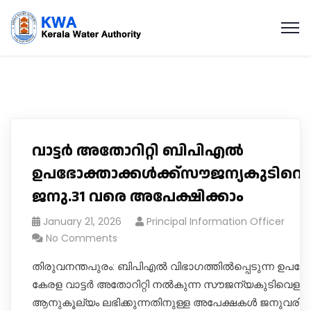
വാട്ടർ അതോറിറ്റി ബിപിഎൽ
ഉപഭോക്താക്കൾക്ക്സൗജന്യകുടിവെള്
ജനു.31 വരെ അപേക്ഷിക്കാം
January 21, 2026
Principal Information Officer
No Comments
തിരുവനന്തപുരം: ബിപിഎൽ വിഭാ​ഗത്തിൽപ്പെടുന്ന ഉപഭോക
കേരള വാട്ട‍ർ അതോറിറ്റി നൽകുന്ന സൗജന്യകുടിവെള്ള
ആനുകൂല്യം ലഭിക്കുന്നതിനുള്ള അപേക്ഷകൾ ജനുവരി ഒ