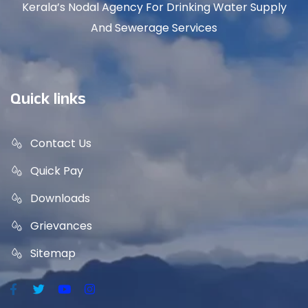
Kerala’s Nodal Agency For Drinking Water Supply
And Sewerage Services
Quick links
Contact Us
Quick Pay
Downloads
Grievances
Sitemap