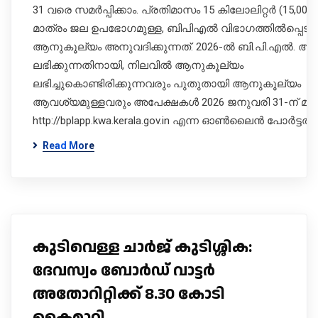
31 വരെ സമ‍‍ർപ്പിക്കാം. പ്രതിമാസം 15 കിലോലിറ്റ‍ർ (15,000 ല
മാത്രം ജല ഉപഭോഗമുള്ള, ബിപിഎൽ വിഭാ​ഗത്തിൽപ്പെടുന
ആനുകൂല്യം അനുവദിക്കുന്നത്. 2026-ൽ ബി.പി.എല്‍. 
ലഭിക്കുന്നതിനായി, നിലവില്‍ ആനുകൂല്യം
ലഭിച്ചുകൊണ്ടിരിക്കുന്നവരും പുതുതായി ആനുകൂല്യം
ആവശ്യമുള്ളവരും അപേക്ഷകള്‍ 2026 ജനുവരി 31-ന്‌ മു
http://bplapp.kwa.kerala.gov.in എന്ന ഓണ്‍ലൈന്‍ പോര്‍ട്ടല്‍
Read More
കുടിവെള്ള ചാർജ് കുടിശ്ശിക:
ദേവസ്വം ബോർഡ് വാട്ടർ
അതോറിറ്റിക്ക് 8.30 കോടി
കൈമാറി