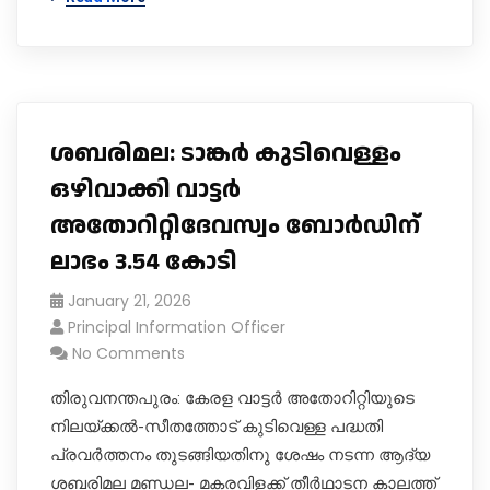
ശബരിമല: ടാങ്കർ കുടിവെള്ളം
ഒഴിവാക്കി വാട്ടർ
അതോറിറ്റിദേവസ്വം ബോർഡിന്
ലാഭം 3.54 കോടി
January 21, 2026
Principal Information Officer
No Comments
തിരുവനന്തപുരം: കേരള വാട്ടർ അതോറിറ്റിയുടെ
നിലയ്ക്കൽ-സീതത്തോട് കുടിവെള്ള പദ്ധതി
പ്രവർത്തനം തുടങ്ങിയതിനു ശേഷം നടന്ന ആദ്യ
ശബരിമല മണ്ഡല- മകരവിളക്ക് തീർഥാടന കാലത്ത്