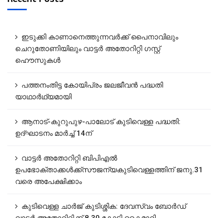
ഇടുക്കി കാണാനെത്തുന്നവർക്ക് പൈനാവിലും
ചെറുതോണിയിലും വാട്ടർ അതോറിറ്റി ഗസ്റ്റ്
ഹൌസുകൾ
പത്തനംതിട്ട കോയിപ്രം ജലജീവൻ പദ്ധതി
യാഥാർഥ്യമായി
ആനാട്‌-കുറുപുഴ-പാലോട്‌ കുടിവെള്ള പദ്ധതി:
ഉദ്ഘാടനം മാർച്ച് 14ന്
വാട്ടർ അതോറിറ്റി ബിപിഎൽ
ഉപഭോക്താക്കൾക്ക്സൗജന്യകുടിവെള്ളത്തിന് ജനു.31
വരെ അപേക്ഷിക്കാം
കുടിവെള്ള ചാർജ് കുടിശ്ശിക: ദേവസ്വം ബോർഡ്