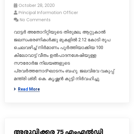
October 28, 2020
Principal Information Officer
No Comments
വാട്ടർ അതോറിറ്റിയുടെ തിരുമല, ആറ്റുകാൽ
ജലസംഭരണികൾക്കു മുകളിൽ 2.12 കോടി രൂപ
ചെലവഴിച്ച് നിർമാണം പൂർത്തിയാക്കിയ 100
കിലോവാട്ട് വീതം ഉൽപാദനശേഷിയുള്ള
സൗരോർജ നിലയങ്ങളുടെ
പ്രവർത്തനോദ്ഘാടനം ബഹു. ജലവിഭവ വകുപ്പ്
മന്ത്രി ശ്രീ. കെ. കൃഷ്ണൻ കുട്ടി നിർവഹിച്ചു.
Read More
അരുവിക്കര 75 എംഎൽഡി