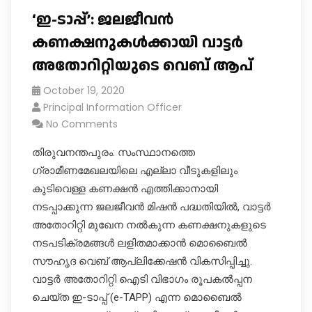
‘ഇ-ടാപ്പ്’: ജലജീവൻ
കണക്ഷനുകൾക്കായി വാട്ടർ
അതോറിറ്റിയുടെ വെബ് ആപ്
October 19, 2020
Principal Information Officer
No Comments
തിരുവനന്തപുരം: സംസ്ഥാനത്തെ ​
ഗ്രാമീണമേഖലയിലെ എല്ലാ വീടുകളിലും
കുടിവെള്ള കണക്ഷൻ എത്തിക്കാനായി
നടപ്പാക്കുന്ന ജലജീവൻ മിഷൻ പദ്ധതിയിൽ, വാട്ടർ
അതോറിറ്റി മുഖേന നൽകുന്ന കണക്ഷനുകളുടെ
നടപടിക്രമങ്ങൾ ലളിതമാക്കാൻ മൊബൈൽ
സൗഹൃദ വെബ് ആപ്ലിക്കേഷൻ വികസിപ്പിച്ചു.
വാട്ടർ അതോറിറ്റി ഐടി വിഭാ​ഗം രൂപകൽപ്പന
ചെയ്ത ഇ-ടാപ്പ് (e-TAPP) എന്ന മൊബൈൽ