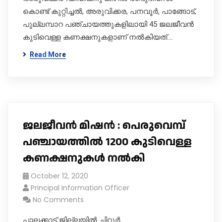
കൊണ്ട് കുറ്റിച്ചൽ, അരുവിക്കര, പനവൂർ, പാങ്ങോട്,
പുല്ലമ്പാറ പഞ്ചായത്തുകളിലായി 45 ജലജീവൻ
കുടിവെള്ള കണക്ഷനുകളാണ് നൽകിയത്.…
Read More
ജലജീവൻ മിഷൻ : പെരുവെമ്പ്
പഞ്ചായത്തിൽ 1200 കുടിവെള്ള
കണക്ഷനുകൾ നൽകി
October 12, 2020
Principal Information Officer
No Comments
പാലക്കാട് ജില്ലയിൽ ചിറ്റൂ‌‌‌‍‌ർ