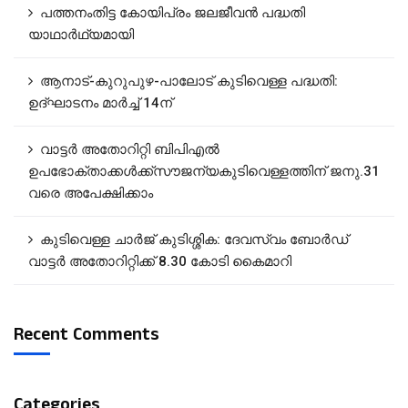
പത്തനംതിട്ട കോയിപ്രം ജലജീവൻ പദ്ധതി
യാഥാർഥ്യമായി
ആനാട്‌-കുറുപുഴ-പാലോട്‌ കുടിവെള്ള പദ്ധതി:
ഉദ്ഘാടനം മാർച്ച് 14ന്
വാട്ടർ അതോറിറ്റി ബിപിഎൽ
ഉപഭോക്താക്കൾക്ക്സൗജന്യകുടിവെള്ളത്തിന് ജനു.31
വരെ അപേക്ഷിക്കാം
കുടിവെള്ള ചാർജ് കുടിശ്ശിക: ദേവസ്വം ബോർഡ്
വാട്ടർ അതോറിറ്റിക്ക് 8.30 കോടി കൈമാറി
Recent Comments
Categories