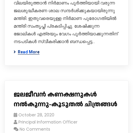
വിലയിരുത്താൻ നിർമാണം പൂർത്തിയായി വരുന്ന
ജലശുദ്ധീകരണ ശാല സന്ദർശിക്കുകയായിരുന്നു
മന്ത്രി. ഇതുവരെയുള്ള നിർമാണ പുരോ​ഗതിയിൽ
മന്ത്രി സംതൃപ്തി പ്രകടിപ്പിച്ചു. ശേഷിക്കുന്ന
ജോലികൾ എത്രയും വേഗം പൂർത്തിയാക്കുന്നതിന്
നടപടികൾ സ്വീകരിക്കാൻ ബന്ധപ്പെട്ട…
Read More
ജലജീവൻ കണക്ഷനുകൾ
നൽകുന്നു-കൂടുതൽ ചിത്രങ്ങൾ
October 28, 2020
Principal Information Officer
No Comments