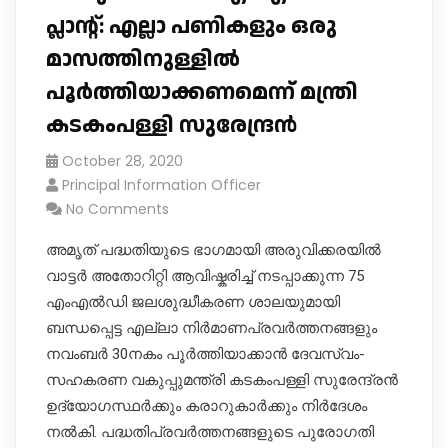
പ്ലാന്റ്: എല്ലാ പണികളും ഒരു
മാസത്തിനുള്ളിൽ
പൂർത്തിയാക്കണമെന്ന് മന്ത്രി
കടകംപള്ളി സുരേന്ദ്രൻ
October 28, 2020
Principal Information Officer
No Comments
അമൃത് പദ്ധതിയുടെ ഭാഗമായി അരുവിക്കരയിൽ
വാട്ടർ അതോറിറ്റി ആവിഷ്കരിച്ച് നടപ്പാക്കുന്ന 75
എംഎൽഡി ജലശുദ്ധീകരണ ശാലയുമായി
ബന്ധപ്പെട്ട എല്ലാ നിർമാണപ്രവർത്തനങ്ങളും
നവംബർ 30നകം പൂർത്തിയാക്കാൻ ദേവസ്വം-
സഹകരണ വകുപ്പുമന്ത്രി കടകംപള്ളി സുരേന്ദ്രൻ
ഉദ്യോ​ഗസ്ഥർക്കും കരാറുകാർക്കും നിർദേശം
നൽകി. പദ്ധതിപ്രവർത്തനങ്ങളുടെ പുരോ​ഗതി