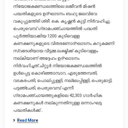
നിയോജകമണ്ഡലത്തിലെ ലജീവൻ മിഷൻ
പദ്ധതികളുടെ ഉദ്ഘാടനം ബഹു.ജലവിഭവ
വകുപ്പുമന്ത്രി ശ്രീ. കെ. കൃഷ്ണൻ കുട്ടി നിർവഹിച്ചു.
പെരുവെമ്പ് ഗ്രാമപഞ്ചായത്തിൽ പദ്ധതി
പൂ‌‌ർത്തിയാക്കിയ 1200 കുടിവെള്ള
കണക്ഷനുകളുടെ വിതരണോദ്ഘാടനം കറുകമണി
സ്വദേശിയായ വീട്ടമ്മ ലക്ഷ്മിക്ക് കുടിവെള്ളം
നല്കിയാണ് അദ്ദേ​ഹം ഉദ്ഘാടനം
നി‌‌‍ർവഹിച്ചത്.ചിറ്റൂർ നിയോജകമണ്ഡലത്തിൽ
ഉൾപ്പെട്ട കൊഴിഞ്ഞാമ്പാറ, എരുത്തേമ്പതി,
വടകരപതി, പൊല്പ്പുള്ളി, നല്ലേപ്പിള്ളി, പെരുമാട്ടി,
പട്ടഞ്ചേരി, പെരുവെമ്പ് എന്നീ
ഗ്രാമപഞ്ചായത്തുകളിലെ 42,303 ഗാർഹിക
കണക്ഷനുകൾ നല്കുന്നതിനുള്ള ഒന്നാംഘട്ട
പദ്ധതികൾക്ക്…
Read More