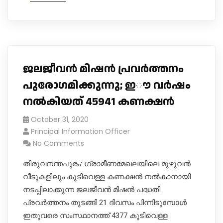
ജലജീവൻ മിഷൻ പ്രവർത്തനം
പുരോഗമിക്കുന്നു; ഇൗ വർഷം
നൽകിയത് 45941 കണക്ഷൻ
October 31, 2020
Principal Information Officer
No Comments
തിരുവനന്തപുരം: ഗ്രാമീണമേഖലയിലെ മുഴുവൻ
വീടുകളിലും കുടിവെള്ള കണക്ഷൻ നൽകാനായി
നടപ്പിലാക്കുന്ന ജലജീവൻ മിഷൻ പദ്ധതി
പ്രവർത്തനം തുടങ്ങി 21 ദിവസം പിന്നിടുമ്പോൾ
ഇതുവരെ സംസ്ഥാനത്ത് 4377 കുടിവെള്ള