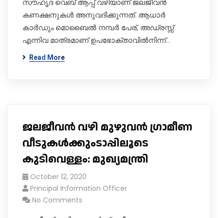
സൗഹൃദ വെബ് ആപ്പ് വഴിയാണ് ജലജീവൻ
കണക്ഷനുകൾ അനുവദിക്കുന്നത്. ആധാർ
കാർഡും മൊബൈൽ നമ്പർ പേര്, അഡ്രസ്സ്
എന്നിവ മാത്രമാണ് ഉപഭോക്താവിൽനിന്ന്…
Read More
ജലജീവൻ വഴി മുഴുവൻ ഗ്രാമീണ
വീടുകൾക്കുംടാപ്പിലൂടെ
കുടിവെള്ളം: മുഖ്യമന്ത്രി
October 12, 2020
Principal Information Officer
No Comments