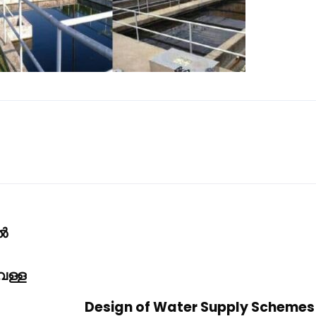
ിൽ
െള്ള
Design of Water Supply Schemes b