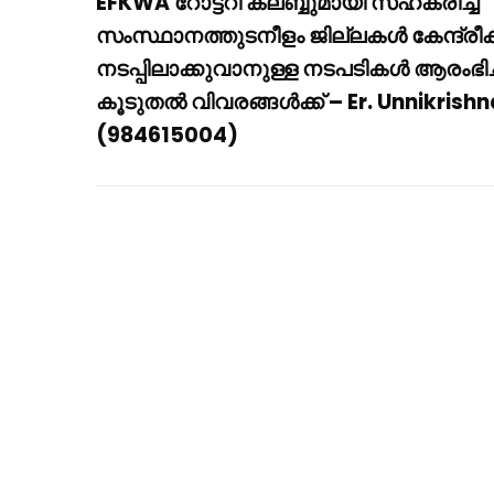
EFKWA റോട്ടറി ക്ലബ്ബുമായി സഹകരിച്ച്
സംസ്ഥാനത്തുടനീളം ജില്ലകൾ കേന്ദ്രീകര
നടപ്പിലാക്കുവാനുള്ള നടപടികൾ ആരംഭിച്
കൂടുതൽ വിവരങ്ങൾക്ക് – Er. Unnikrish
(984615004)