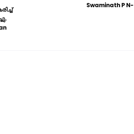
Swaminath P N-
ിച്ച്
ചു.
nan