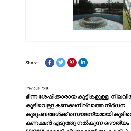
Share:
Previous Post
ഭിന്ന ശേഷിക്കാരായ കുട്ടികളുള്ള, നിലവ
കുടിവെള്ള കണക്ഷനില്ലാത്ത നിർധന
കുടുംബങ്ങൾക്ക് സൌജന്യമായി കുടിവ
കണക്ഷൻ എടുത്തു നൽകുന്ന ദൌത്യം