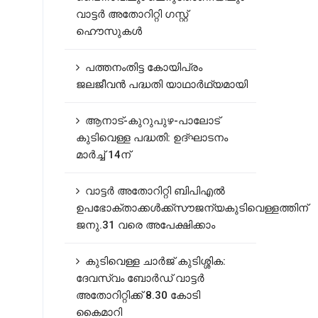
വാട്ടർ അതോറിറ്റി ഗസ്റ്റ്
ഹൌസുകൾ
പത്തനംതിട്ട കോയിപ്രം
ജലജീവൻ പദ്ധതി യാഥാർഥ്യമായി
ആനാട്‌-കുറുപുഴ-പാലോട്‌
കുടിവെള്ള പദ്ധതി: ഉദ്ഘാടനം
മാർച്ച് 14ന്
വാട്ടർ അതോറിറ്റി ബിപിഎൽ
ഉപഭോക്താക്കൾക്ക്സൗജന്യകുടിവെള്ളത്തിന്
ജനു.31 വരെ അപേക്ഷിക്കാം
കുടിവെള്ള ചാർജ് കുടിശ്ശിക:
ദേവസ്വം ബോർഡ് വാട്ടർ
അതോറിറ്റിക്ക് 8.30 കോടി
കൈമാറി