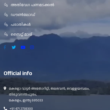
അതിവേഗ പണമടക്കൽ
ഡൗൺലോഡ്
പരാതികൾ
സൈറ്റ് മാപ്പ്
Official info
കേരളാ വാട്ടർ അതോറിറ്റി, ജലഭവൻ, വെള്ളയമ്പലം,
തിരുവനന്തപുരം,
കേരളം, ഇന്ത്യ 695033
+91 471 2738300