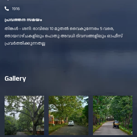
1916
പ്രവത്തന സമയം
തിങ്കൾ - ശനി: രാവിലെ 10 മുതൽ വൈകുന്നേരം 5 വരെ,
ഞായറാഴ്ചകളിലും പൊതു അവധി ദിവസങ്ങളിലും ഓഫീസ്
പ്രവർത്തിക്കുന്നതല്ല
Gallery