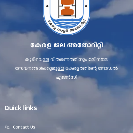
കേരള ജല അതോറിറ്റി
കുടിവെള്ള വിതരണത്തിനും മലിനജല
സേവനങ്ങൾക്കുമുള്ള കേരളത്തിന്റെ നോഡൽ
ഏജൻസി
Quick links
Contact Us