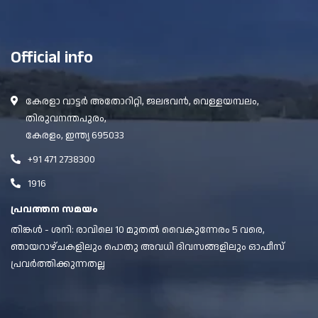
Official info
കേരളാ വാട്ടർ അതോറിറ്റി, ജലഭവൻ, വെള്ളയമ്പലം,
തിരുവനന്തപുരം,
കേരളം, ഇന്ത്യ 695033
+91 471 2738300
1916
പ്രവത്തന സമയം
തിങ്കൾ - ശനി: രാവിലെ 10 മുതൽ വൈകുന്നേരം 5 വരെ,
ഞായറാഴ്ചകളിലും പൊതു അവധി ദിവസങ്ങളിലും ഓഫീസ്
പ്രവർത്തിക്കുന്നതല്ല