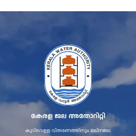
കേരള ജല അതോറിറ്റി
കുടിവെള്ള വിതരണത്തിനും മലിനജല