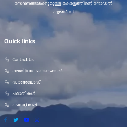
സേവനങ്ങൾക്കുമുള്ള കേരളത്തിന്റെ നോഡൽ
ഏജൻസി
Quick links
Contact Us
അതിവേഗ പണമടക്കൽ
ഡൗൺലോഡ്
പരാതികൾ
സൈറ്റ് മാപ്പ്