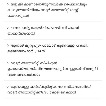
ഇടുക്കി കാണാനെത്തുന്നവർക്ക് പൈനാവിലും
ചെറുതോണിയിലും വാട്ടർ അതോറിറ്റി ഗസ്റ്റ്
ഹൌസുകൾ
പത്തനംതിട്ട കോയിപ്രം ജലജീവൻ പദ്ധതി
യാഥാർഥ്യമായി
ആനാട്‌-കുറുപുഴ-പാലോട്‌ കുടിവെള്ള പദ്ധതി:
ഉദ്ഘാടനം മാർച്ച് 14ന്
വാട്ടർ അതോറിറ്റി ബിപിഎൽ
ഉപഭോക്താക്കൾക്ക്സൗജന്യകുടിവെള്ളത്തിന് ജനു.31
വരെ അപേക്ഷിക്കാം
കുടിവെള്ള ചാർജ് കുടിശ്ശിക: ദേവസ്വം ബോർഡ്
വാട്ടർ അതോറിറ്റിക്ക് 8.30 കോടി കൈമാറി