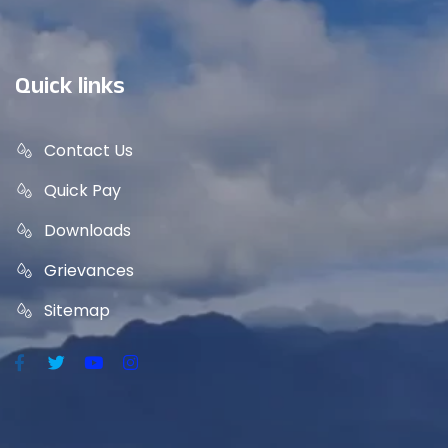
Quick links
Contact Us
Quick Pay
Downloads
Grievances
Sitemap