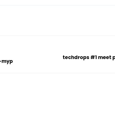
techdrops #1 meet 
v-myp