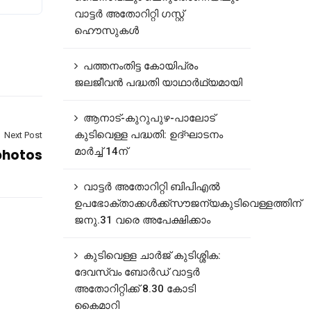
വാട്ടർ അതോറിറ്റി ഗസ്റ്റ്
ഹൌസുകൾ
പത്തനംതിട്ട കോയിപ്രം
ജലജീവൻ പദ്ധതി യാഥാർഥ്യമായി
ആനാട്‌-കുറുപുഴ-പാലോട്‌
കുടിവെള്ള പദ്ധതി: ഉദ്ഘാടനം
Next Post
മാർച്ച് 14ന്
photos
വാട്ടർ അതോറിറ്റി ബിപിഎൽ
ഉപഭോക്താക്കൾക്ക്സൗജന്യകുടിവെള്ളത്തിന്
ജനു.31 വരെ അപേക്ഷിക്കാം
കുടിവെള്ള ചാർജ് കുടിശ്ശിക:
ദേവസ്വം ബോർഡ് വാട്ടർ
അതോറിറ്റിക്ക് 8.30 കോടി
കൈമാറി