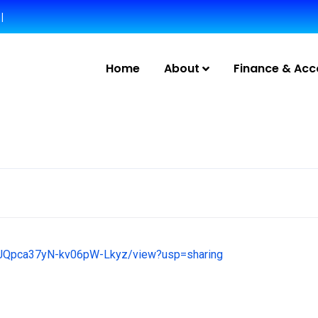
|
Home
About
Finance & Acc
H-HJQpca37yN-kv06pW-Lkyz/view?usp=sharing