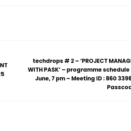
techdrops # 2 – ‘PROJECT MANA
ENT
WITH PASK’ – programme schedule 
25
June, 7 pm – Meeting ID : 860 339
Passcode