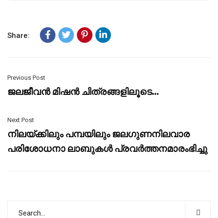
Share:
Previous Post
ജലജീവൻ മിഷൻ ചിത്രങ്ങളിലൂടെ…
Next Post
നിലയ്ക്കിലും പമ്പയിലും ജല​ഗുണനിലവാര
പരിശോധനാ ലാബുകൾ പ്രവർത്തനമാരംഭിച്ചു