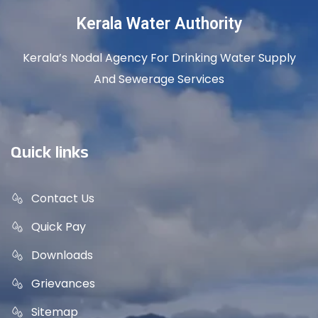
Kerala Water Authority
Kerala’s Nodal Agency For Drinking Water Supply
And Sewerage Services
Quick links
Contact Us
Quick Pay
Downloads
Grievances
Sitemap