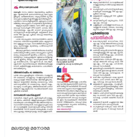
മലയാള മനോരമ