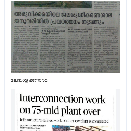
മലയാള മനോരമ