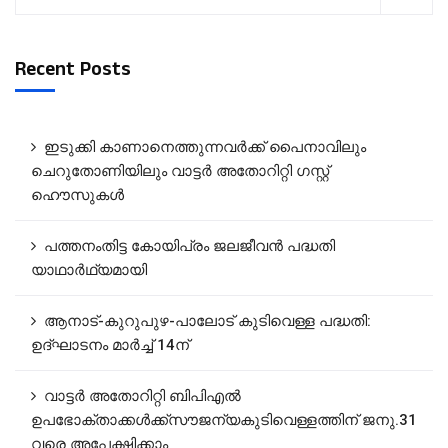
Recent Posts
ഇടുക്കി കാണാനെത്തുന്നവർക്ക് പൈനാവിലും
ചെറുതോണിയിലും വാട്ടർ അതോറിറ്റി ഗസ്റ്റ്
ഹൌസുകൾ
പത്തനംതിട്ട കോയിപ്രം ജലജീവൻ പദ്ധതി
യാഥാർഥ്യമായി
ആനാട്‌-കുറുപുഴ-പാലോട്‌ കുടിവെള്ള പദ്ധതി:
ഉദ്ഘാടനം മാർച്ച് 14ന്
വാട്ടർ അതോറിറ്റി ബിപിഎൽ
ഉപഭോക്താക്കൾക്ക്സൗജന്യകുടിവെള്ളത്തിന് ജനു.31
വരെ അപേക്ഷിക്കാം