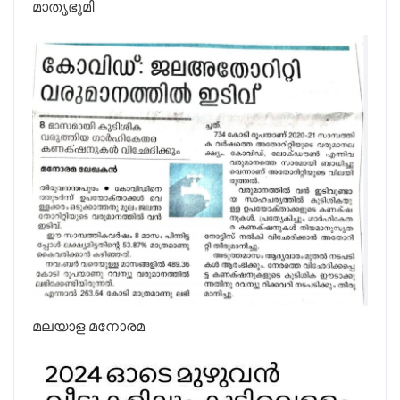
മാതൃഭൂമി
മലയാള മനോരമ