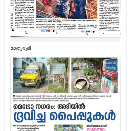
മാതൃഭൂമി