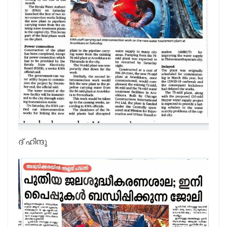
ദ് ഹിന്ദു