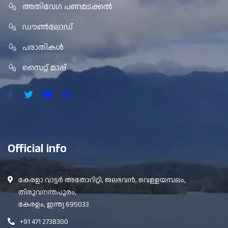
അതിവേഗ പണമടക്കൽ
ഡൗൺലോഡ്
പരാതികൾ
സൈറ്റ് മാപ്പ്
Official info
കേരളാ വാട്ടർ അതോറിറ്റി, ജലഭവൻ, വെള്ളയമ്പലം,
തിരുവനന്തപുരം,
കേരളം, ഇന്ത്യ 695033
+91 471 2738300