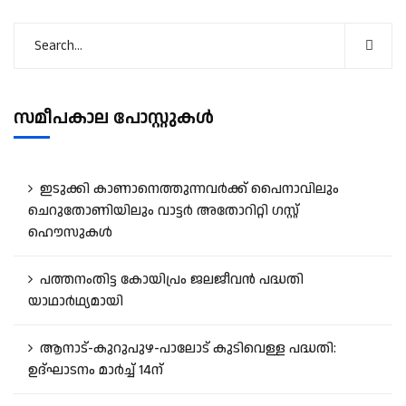
സമീപകാല പോസ്റ്റുകൾ
ഇടുക്കി കാണാനെത്തുന്നവർക്ക് പൈനാവിലും
ചെറുതോണിയിലും വാട്ടർ അതോറിറ്റി ഗസ്റ്റ്
ഹൌസുകൾ
പത്തനംതിട്ട കോയിപ്രം ജലജീവൻ പദ്ധതി
യാഥാർഥ്യമായി
ആനാട്‌-കുറുപുഴ-പാലോട്‌ കുടിവെള്ള പദ്ധതി:
ഉദ്ഘാടനം മാർച്ച് 14ന്