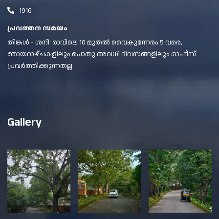
1916
പ്രവത്തന സമയം
തിങ്കൾ - ശനി: രാവിലെ 10 മുതൽ വൈകുന്നേരം 5 വരെ,
ഞായറാഴ്ചകളിലും പൊതു അവധി ദിവസങ്ങളിലും ഓഫീസ്
പ്രവർത്തിക്കുന്നതല്ല
Gallery