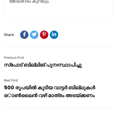
ജോലിഭാരം കുറയും.
Share:
Previous Post
സ്പോട് ബില്ലിങ് പുനഃസ്ഥാപിച്ചു
Next Post
500 രൂപയിൽ കൂടിയ വാട്ടർ ബില്ലുകൾ
ഒാൺലൈൻ വഴി മാത്രം അടയ്ക്കണം