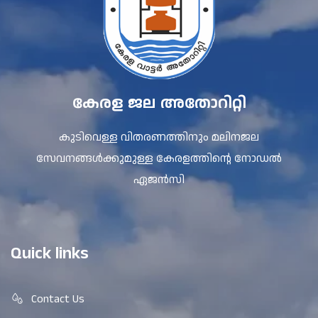
കേരള ജല അതോറിറ്റി
കുടിവെള്ള വിതരണത്തിനും മലിനജല
സേവനങ്ങൾക്കുമുള്ള കേരളത്തിന്റെ നോഡൽ
ഏജൻസി
Quick links
Contact Us