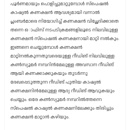
പൂർണമായും പൊളിച്ചുമാറ്റുമ്പോൾ സ്പെഷൽ
കാഷ്വൽ കണക്ഷൻ ആവശ്യമായി വന്നാൽ
പ്ലംബർമാരെ നിയോ​ഗിച്ച് കണക്ഷൻ വിച്ഛേദിക്കാതെ
തന്നെ ഒാഫിസ് നടപടിക്രമങ്ങളിലൂടെ നിലവിലുള്ള
കണക്ഷൻ സ്പെഷൽ കണക്ഷനായി മാറ്റി നൽകും.
ഇങ്ങനെ ചെയ്യുമ്പോൾ കണക്ഷൻ
മാറ്റിനൽകുന്നതുവരെയുള്ള റീഡിങ് നിലവിലുള്ള
കൺസ്യൂമർ നമ്പറിൻമേലുള്ള അവസാന റീഡിങ്
ആയി കണക്കാക്കുകയും തുടർന്നു
രേഖപ്പെടുത്തുന്ന റീഡിങ് പുതിയ കാഷ്വൽ
കണക്ഷനിൻമേലുള്ള ആദ്യ റീഡിങ് ആവുകയും
ചെയ്യും. ഒരേ കൺസ്യൂമർ നമ്പറിൽത്തന്നെ
സ്പെഷൽ കാഷ്വൽ കണക്ഷനിലേക്കും തിരിച്ചും
കണക്ഷൻ മാറ്റാൻ കഴിയും.