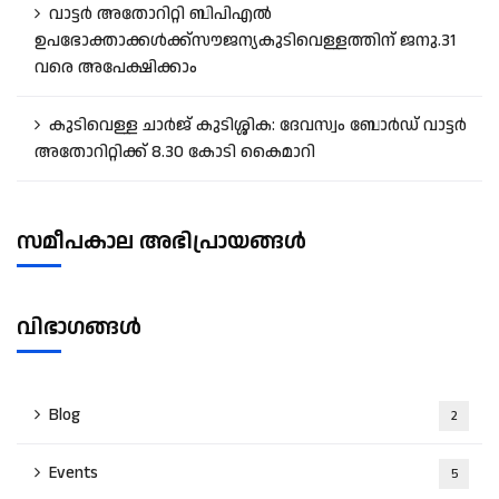
വാട്ടർ അതോറിറ്റി ബിപിഎൽ
ഉപഭോക്താക്കൾക്ക്സൗജന്യകുടിവെള്ളത്തിന് ജനു.31
വരെ അപേക്ഷിക്കാം
കുടിവെള്ള ചാർജ് കുടിശ്ശിക: ദേവസ്വം ബോർഡ് വാട്ടർ
അതോറിറ്റിക്ക് 8.30 കോടി കൈമാറി
സമീപകാല അഭിപ്രായങ്ങൾ
വിഭാഗങ്ങൾ
Blog
2
Events
5